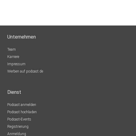
Unternehmen
Team
Karriere
Impressum
Werben auf podcast.de
Dienst
Podcast anmelden
Podcast hochladen
Podcast-Events
Registrierung
Anmeldung