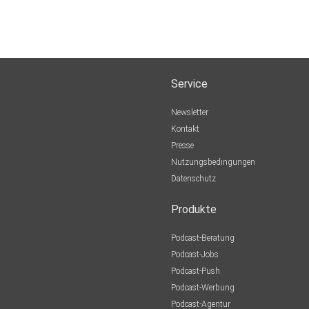
Service
Newsletter
Kontakt
Presse
Nutzungsbedingungen
Datenschutz
Produkte
Podcast-Beratung
Podcast-Jobs
Podcast-Push
Podcast-Werbung
Podcast-Agentur