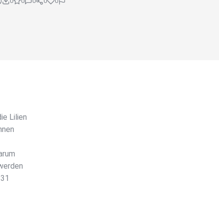
0
0
0
0
0
e Lilien
innen
Darum
 werden
.31