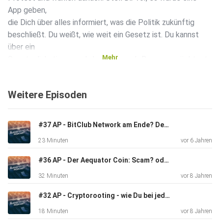
App geben,
die Dich über alles informiert, was die Politik zukünftig
beschließt. Du weißt, wie weit ein Gesetz ist. Du kannst
über ein
Mehr
Gesetz diskutieren und abstimmen, ob Du es so möchtest.
Du kannst
sehen, wie die Bundestagsabgeordneten abgestimmt
Weitere Episoden
haben. Deine
Meinung wird an die Abgeordneten übergeben. Ein
spannendes Projekt.
#37 AP - BitClub Network am Ende? Der "verbotene" Podcast.
23 Minuten
vor 6 Jahren
#36 AP - Der Aequator Coin: Scam? oder bald Kryptoautomaten in Deutschland?
32 Minuten
vor 8 Jahren
#32 AP - Cryptorooting - wie Du bei jedem Fork 4x abkassierst
18 Minuten
vor 8 Jahren