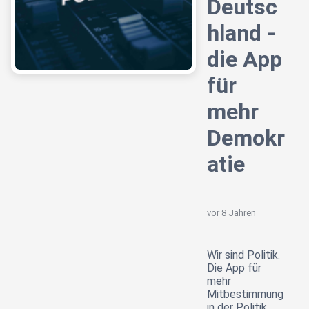
Deutsc
hland -
die App
für
mehr
Demokr
atie
vor 8 Jahren
Wir sind Politik.
Die App für
mehr
Mitbestimmung
in der Politik.