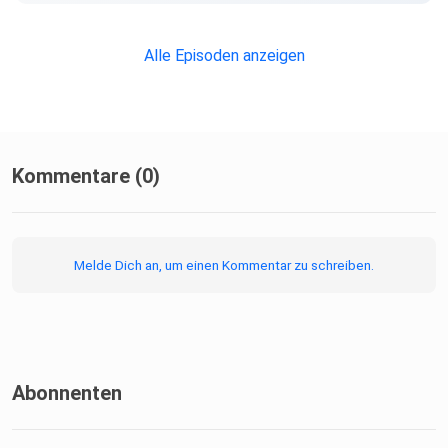
https://wewave.erkanstefan.de
Unsere krassen Gaming PCs von One, signiert von uns:
Alle Episoden anzeigen
https://one.erkanstefan.de Bluebrixx Affiliate Link:
https://bluebrixx.erkanstefan.de
Kommentare (0)
Melde Dich an, um einen Kommentar zu schreiben.
Abonnenten