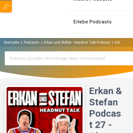
Erlebe Podcasts
Startseite
Podcasts
Erkan und Stefan - Headnut Talk Podcast
Erkan & St
Erkan &
Stefan
Podcas
t 27 -