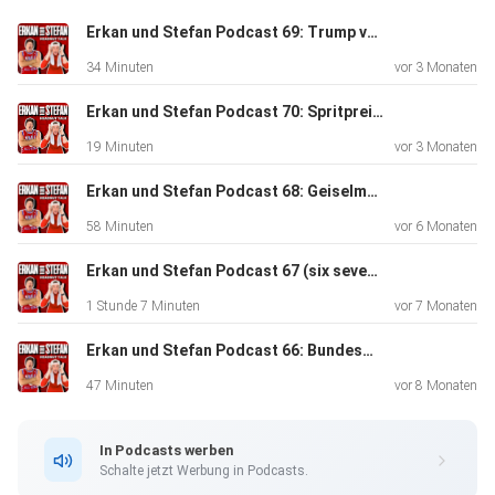
Krass". Schaut es einfach mal an unter
Erkan und Stefan Podcast 69: Trump vs Iran - Alles Mullah oder was?
https://steady.erkanstefan.de Für Live Termine und alles
34 Minuten
vor 3 Monaten
checkt
https://erkanstefan.de Auf Twitch streamen wir
Erkan und Stefan Podcast 70: Spritpreise - die krasse Wahrheit
regelmäßig unter
19 Minuten
vor 3 Monaten
https://twitch.tv/erkanundstefan Krasse T-Shirts, Stefans
Handtuch, Ehrenmann Kaffeebecher und all so Zeug unter
Erkan und Stefan Podcast 68: Geiselmarketing - Diktatoren sind die neuen Sportswear Influencer
https://shop.erkanstefan.de Erkans krasse Cazal
58 Minuten
vor 6 Monaten
Sonnenbrille:
Razés Brillen Boutique, Weiherstraße 25, Pforzheim
Erkan und Stefan Podcast 67 (six seven): Wie krass war 2025? Der krasse Jahresrückblick
https://razesbb.com Instagram:
1 Stunde 7 Minuten
vor 7 Monaten
https://instagram.com/razes_brillen_boutique Krasse Spar
Erkan und Stefan Podcast 66: Bundeswehr 2.0: Warum Deutschland jetzt PAY-TO-WIN braucht!
Link
Angebote und Empfehlungen: Dr. Pepper online bestellen
47 Minuten
vor 8 Monaten
10%
günstiger https://link.erkanstefan.de/drpepper Verisure
In Podcasts werben
Alarmanlage für dein Home: https://verisure.erkanstefan.de
Schalte jetzt Werbung in Podcasts.
Grußvideos von uns bestellen: