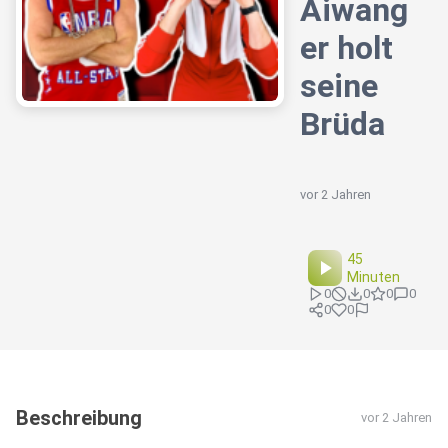
Aiwang
er holt
seine
Brüda
vor 2 Jahren
45
Minuten
0
0
0
0
0
0
Beschreibung
vor 2 Jahren