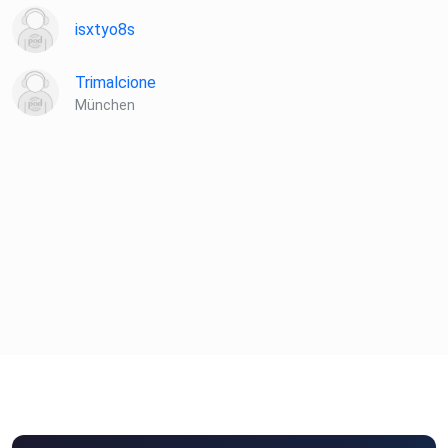
isxtyo8s
Trimalcione
München