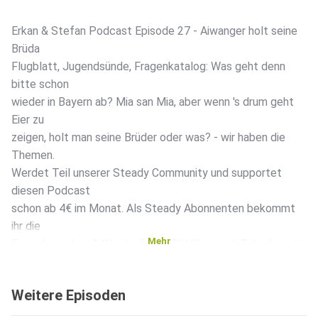
Erkan & Stefan Podcast Episode 27 - Aiwanger holt seine
Brüda
Flugblatt, Jugendsünde, Fragenkatalog: Was geht denn
bitte schon
wieder in Bayern ab? Mia san Mia, aber wenn 's drum geht
Eier zu
zeigen, holt man seine Brüder oder was? - wir haben die
Themen.
Werdet Teil unserer Steady Community und supportet
diesen Podcast
schon ab 4€ im Monat. Als Steady Abonnenten bekommt
ihr die
Mehr
Episoden schon 1 Woche früher PLUS je nach Babo Level
auch krasse
Fan Extras wie zB Acrylglas Schlüsselanhänger mit original
Weitere Episoden
Zelluloid Filmmaterial aus "Erkan & Stefan - Der Tod
kommt