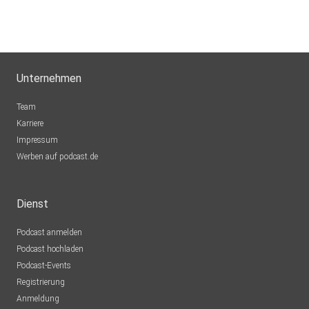
Unternehmen
Team
Karriere
Impressum
Werben auf podcast.de
Dienst
Podcast anmelden
Podcast hochladen
Podcast-Events
Registrierung
Anmeldung