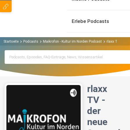
Erlebe Podcasts
Startseite
Podcasts
Maikrofon - Kultur im Norden Podcast
rlaxx TV - der
rlaxx
TV -
der
neue