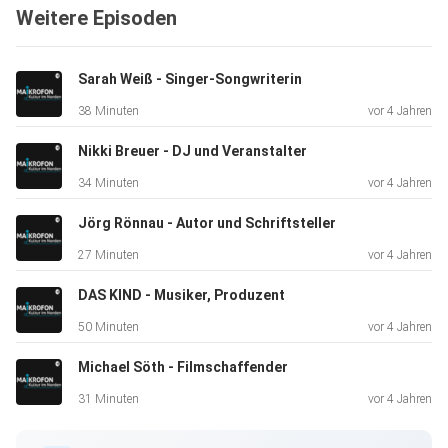
Weitere Episoden
TV Portal Betreiber in Deutschland, agiert als
Schwesterfirma der
rlaxx TV GmbH. Geschäftsführer Ronny Lutzi hat sich, mit
Sarah Weiß - Singer-Songwriterin
Hilfe
38 Minuten
vor 4 Jahren
seines international aufgestellten Teams, als Pionier im
Bereich
Nikki Breuer - DJ und Veranstalter
Smart-TV etabliert. rlaxx TV – Ein aufregendes Projekt!
34 Minuten
vor 4 Jahren
Jörg Rönnau - Autor und Schriftsteller
Hier findet ihr das Video dazu!
27 Minuten
vor 4 Jahren
DAS KIND - Musiker, Produzent
50 Minuten
vor 4 Jahren
Michael Söth - Filmschaffender
31 Minuten
vor 4 Jahren