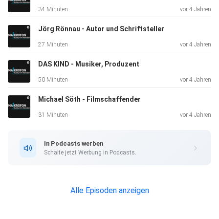
das professionelle Handwerk der Zauberkunst. Lasst euch
34 Minuten
vor 4 Jahren
verzaubern – viel Spaß mit Jeff de Fire!
Jörg Rönnau - Autor und Schriftsteller
27 Minuten
vor 4 Jahren
Hier gibt's das zauberhafte Video!
DAS KIND - Musiker, Produzent
50 Minuten
vor 4 Jahren
Das ist die Website von Jeff de Fire!
Michael Söth - Filmschaffender
31 Minuten
vor 4 Jahren
In Podcasts werben
Schalte jetzt Werbung in Podcasts.
Alle Episoden anzeigen