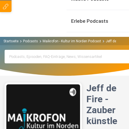
Erlebe Podcasts
Startseite
Podcasts
Maikrofon - Kultur im Norden Podcast
Jeff de Fire - 
Jeff de
Fire -
Zauber
künstle