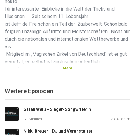
heute
für interessante Einblicke in die Welt der Tricks und
Illusionen. Seit seinem 11. Lebensjahr
ist Jeff de Fire schon ein Teil der Zauberwelt. Schon bald
folgten unzählige Auftritte und Meisterschaften. Nicht nur
durch die nationalen und internationalen Wettbewerbe und
als
Mitglied im „Magischen Zirkel von Deutschland“ ist er gut
vernetzt, er selbst ist auch schon ordentlich
Mehr
rumgekommen
in der Welt. Inspiriert von Zaubergrößen wie Hans Klok
zeigt er uns all sein Können und Talent in verschiedensten
Weitere Episoden
Auftrittssituationen. Von der großen Show, dem
stimmungsvollen Firmenevent oder der kleinen privaten
Feier
Sarah Weiß - Singer-Songwriterin
– Jeff de Fire hat dank seiner langjährigen Erfahrung
38 Minuten
vor 4 Jahren
Tricks auf Lager wie ein ganz Großer – und der ist er! Ob
Schwebe-, Seil- oder Kartentrick: Jeff de Fire beherrscht
Nikki Breuer - DJ und Veranstalter