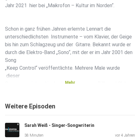
Jahr 2021 hier bei „Maikrofon – Kultur im Norden“.
Schon in ganz frühen Jahren erlernte Lennart die
unterschiedlichsten Instrumente – vom Klavier, der Geige
bis hin zum Schlagzeug und der Gitarre. Bekannt wurde er
durch die Elektro-Band „Sono“, mit der er im Jahr 2001 den
Song
„Keep Control“ veröffentlichte. Mehrere Male wurde
dieser
Mehr
Song geremixt und in den USA sogar zum „Billboard Club
Track oft
the year“ ausgezeichnet. Nebenbei war er Teil der
Weitere Episoden
Indie-Funk-Band „JEROBEAM“ und komponierte und schrieb
zudem für
andere Künstler wie Thomas D von den Fantastischen Vier
Sarah Weiß - Singer-Songwriterin
oder Ben Zucker. Seit einiger Zeit ist er auch für die
38 Minuten
vor 4 Jahren
komplette musikalische Komposition der Kindersendung