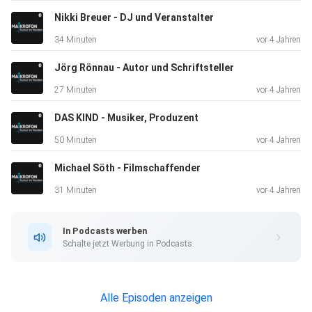
„Ein
Nikki Breuer - DJ und Veranstalter
Fall für die Erdmännchen“ verantwortlich. Lennart A.
34 Minuten
vor 4 Jahren
Salomon macht aber natürlich auch seit über 20 Jahren
seine
Jörg Rönnau - Autor und Schriftsteller
eigene Musik und hat im letzten Jahr erst die EP „THIS“
27 Minuten
vor 4 Jahren
veröffentlicht.
DAS KIND - Musiker, Produzent
50 Minuten
vor 4 Jahren
Lennart A. Salomon: Ein Mann, der alle musikalischen
Michael Söth - Filmschaffender
Facetten
vereint! Mehr über ihn erfahrt ihr hier auf Spotify oder auf
31 Minuten
vor 4 Jahren
YouTube!
In Podcasts werben
Schalte jetzt Werbung in Podcasts.
Alle Episoden anzeigen