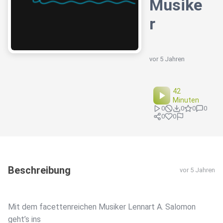
Musike
r
vor 5 Jahren
42
Minuten
0
0
0
0
0
0
Beschreibung
vor 5 Jahren
Mit dem facettenreichen Musiker Lennart A. Salomon
geht’s ins