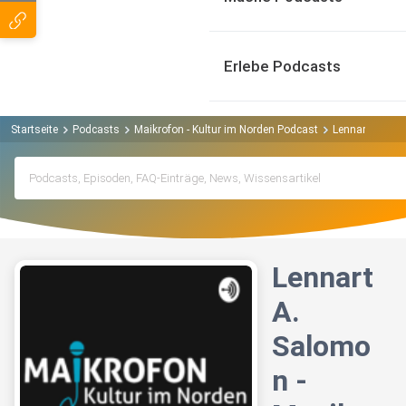
Erlebe Podcasts
Startseite
Podcasts
Maikrofon - Kultur im Norden Podcast
Lennart A. Sal
Lennart
A.
Salomo
n -