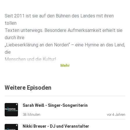
Seit 2011 ist sie auf den Bühnen des Landes mit ihren
tollen
Texten unterwegs. Besondere Aufmerksamkeit erhielt sie
durch ihre
„Liebeserklärung an den Norden“ – eine Hymne an das Land,
die
Menschen und die Kultur!
Mehr
Neben der Liebe zur Poesie und dem Spiel mit der
Weitere Episoden
deutschen
Sprache schreibt sie passender Weise auch Bücher. In
diesen kann
Sarah Weiß - Singer-Songwriterin
man in erster Linie ihre Poetry-Slam-Texte nachlesen. Eine
38 Minuten
vor 4 Jahren
große
Leidenschaft von Mona Harry ist aber auch das Malen. So
Nikki Breuer - DJ und Veranstalter