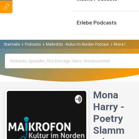
Erlebe Podcasts
Startseite
Podcasts
Maikrofon - Kultur im Norden Podcast
Mona Harry - 
Mona
Harry -
Poetry
Slamm