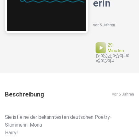
erin
vor 5 Jahren
29
Minuten
0
0
0
0
0
0
Beschreibung
vor 5 Jahren
Sie ist eine der bekanntesten deutschen Poetry-
Slammerin: Mona
Harry!