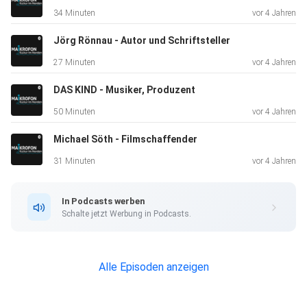
erschien
34 Minuten
vor 4 Jahren
2018 etwa ihr selbst illustriertes Kinderbuch „Mutproben“.
Im
Jörg Rönnau - Autor und Schriftsteller
Jahr 2020 erhielt sie im Rahmen des Kunstpreises
27 Minuten
vor 4 Jahren
Schleswig-Holstein den Förderpreis.
DAS KIND - Musiker, Produzent
50 Minuten
vor 4 Jahren
Eine Frau, die vor Energie und Kreativität blüht: Mona Harry
Michael Söth - Filmschaffender
–
ein echtes Nordlicht!
31 Minuten
vor 4 Jahren
In Podcasts werben
Hier geht's zum Video!
Schalte jetzt Werbung in Podcasts.
Alle Episoden anzeigen