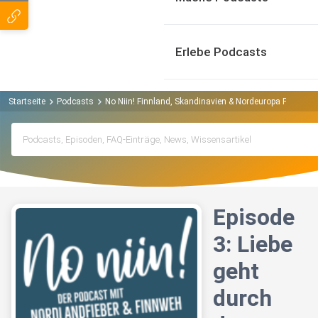
Erlebe Podcasts
Startseite
Podcasts
No Niin! Finnland, Skandinavien & Nordeuropa Podcast
Episode
3: Liebe
geht
durch