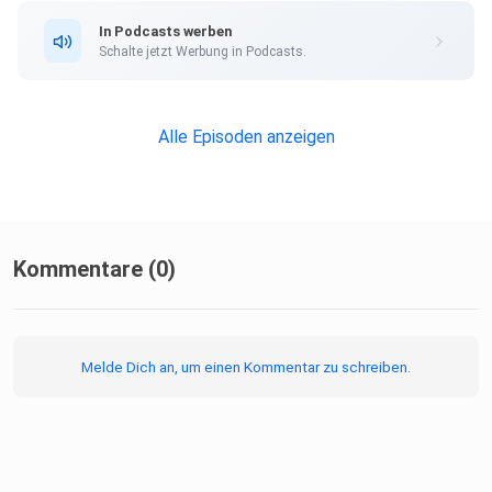
In Podcasts werben
Schalte jetzt Werbung in Podcasts.
[04:14] Diese Firmen vertritt Mari: SunSpelt, Luonnon
Magiaa,
Finnish Plant & VAVE
Alle Episoden anzeigen
[05:33] Wie unterstützt Mari, die finnischen Unternehmen
Kommentare (0)
[06:17] Die großen Unterschiede vom finnischen und
deutschen
Markt
Melde Dich an, um einen Kommentar zu schreiben.
[07:02] Werden mehr finnische Produkte jetzt öfter auf
dem
deutschen Markt vertreten sein?