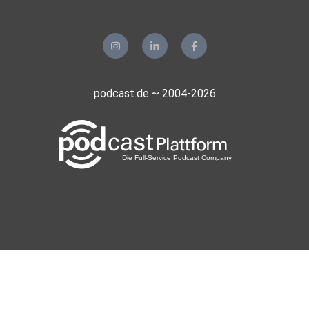
T-Shirts, Tassen, und und und… Der Erlös geht dem Erhalt
dieses
Podcasts zu.
ZUM NO NIIN! PODCAST FANSHOP!
podcast.de ~ 2004-2026
Support us!
War es voll lahm? Brauchen wir Expresso?
Oder willst du mit uns lieber Fika machen?
So geht’s: Spendiere Sina oder Christine einen virtuellen
Kaffee,
damit wir hellwach an neuen Episoden arbeiten können.
(Ko-Fi
Links)
Hört uns über Podimo hört, unterstützt direkt: