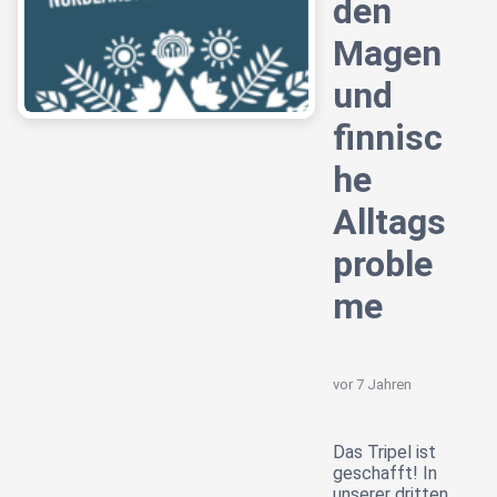
den
Magen
und
finnisc
he
Alltags
proble
me
vor 7 Jahren
Das Tripel ist
geschafft! In
unserer dritten