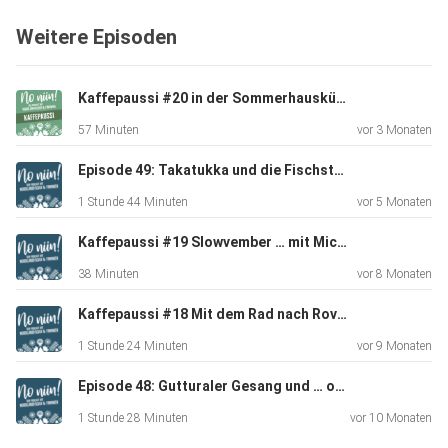
finnischen
Weitere Episoden
Alltags und der finnischen Sprache…
Show Notes
Kaffepaussi #20 in der Sommerhausküche mit Michaela von Mahtava.de
[01:26] Kurz und knackig: Was war auf unseren Blogs los.
57 Minuten
vor 3 Monaten
Episode 49: Takatukka und die Fischstäbchen
Musiktipp: Stone Blue Electric (nordlandfieber)
1 Stunde 44 Minuten
vor 5 Monaten
Kaffepaussi #19 Slowvember … mit Michaela von mahtava.de
38 Minuten
vor 8 Monaten
[02:27] Auf der Grünen Woche: Finnland als Gastland
(finnweh)
Kaffepaussi #18 Mit dem Rad nach Rovaniemi… mit Andrea (Community-Folge)
1 Stunde 24 Minuten
vor 9 Monaten
Episode 48: Gutturaler Gesang und … oh, ein Eichhörnchen!
[02:55] Interview mit Mari Lappi-Kaipio, Export Managerin
und
1 Stunde 28 Minuten
vor 10 Monaten
Initiatorin von „Rein herzlich aus Finnland“