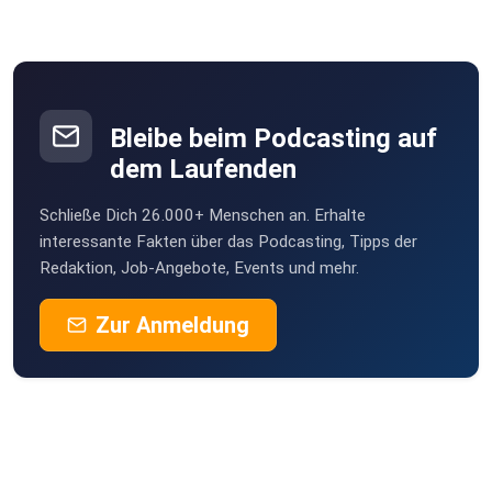
[23:29] Podcast-Empfehlung: Die Eishockey-Show mit Rick
Goldmann,
Sascha Bandermann und Basti Schwele.
Bleibe beim Podcasting auf
dem Laufenden
[25:46] Alma kündigt erstes Album „Have you seen her?“ für
Schließe Dich 26.000+ Menschen an. Erhalte
April
interessante Fakten über das Podcasting, Tipps der
Redaktion, Job-Angebote, Events und mehr.
an.
Zur Anmeldung
[27:23] Robin Packalen ist zurück und das auf englisch!​
[30:20] very finnish problems