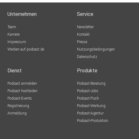
[32:11] Die Sache mit dem finnischen… schwedischen
Unternehmen
Service
Türschloss
Team
Newsletter
Karriere
Kontakt
[34:41] Das Wort der Epsiode: Wir stellen uns vor!
Impressum
Presse
sinä = du
Werben auf podcast.de
Nutzungsbedingungen
tiine = trächtig
Datenschutz
Dienst
Produkte
Folge unserem Podcast auf Instagram und Facebook!
Podcast anmelden
Podcast-Beratung
Podcast hochladen
Podcast-Jobs
Podcast-Events
Podcast-Push
*NEU!* Offizieller No
Registrierung
Podcast-Werbung
niin!-Merch
Anmeldung
Podcast-Agentur
Es gibt nur noch eins zu sagen: No niin!
Podcast-Produktion
Für Finnlands Universalantwort (und unseren Podcast,
hehe!) gibt
es jetzt offizielle Fanartikel für euch.