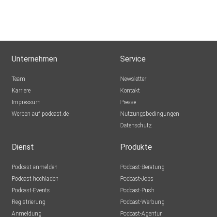
Unternehmen
Service
Team
Newsletter
Karriere
Kontakt
Impressum
Presse
Werben auf podcast.de
Nutzungsbedingungen
Datenschutz
Dienst
Produkte
Podcast anmelden
Podcast-Beratung
Podcast hochladen
Podcast-Jobs
Podcast-Events
Podcast-Push
Registrierung
Podcast-Werbung
Anmeldung
Podcast-Agentur