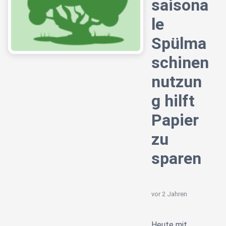
saisona
le
Spülma
schinen
nutzun
g hilft
Papier
zu
sparen
vor 2 Jahren
Heute mit