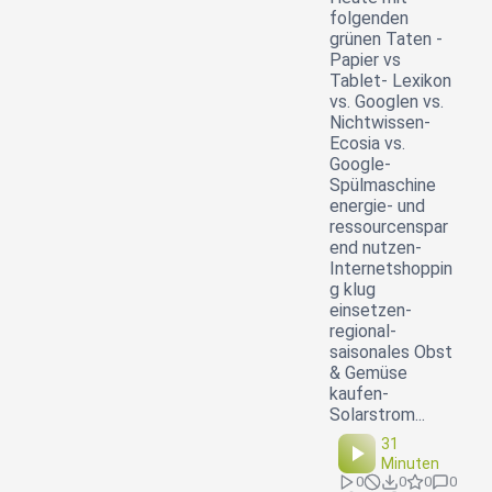
folgenden
grünen Taten -
Papier vs
Tablet- Lexikon
vs. Googlen vs.
Nichtwissen-
Ecosia vs.
Google-
Spülmaschine
energie- und
ressourcenspar
end nutzen-
Internetshoppin
g klug
einsetzen-
regional-
saisonales Obst
& Gemüse
kaufen-
Solarstrom...
31
Minuten
0
0
0
0