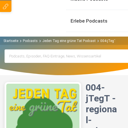
Erlebe Podcasts
Startseite
Podcasts
Jeden Tag eine grüne Tat Podcast
004-jTegT - regio
004-
jTegT -
regiona
l-