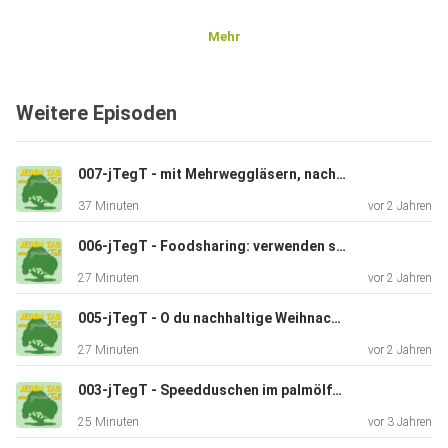
Mehr
Weitere Episoden
007-jTegT - mit Mehrweggläsern, nachhaltigem Spülmittel und einer Jutetüte im Flugmodus Bäume pflanzen
37 Minuten
vor 2 Jahren
006-jTegT - Foodsharing: verwenden statt verschwenden!
27 Minuten
vor 2 Jahren
005-jTegT - O du nachhaltige Weihnacht!
27 Minuten
vor 2 Jahren
003-jTegT - Speedduschen im palmölfreien Mikroabenteuer
25 Minuten
vor 3 Jahren