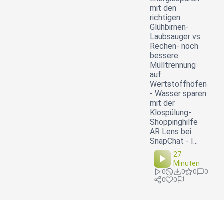
mit den
richtigen
Glühbirnen-
Laubsauger vs.
Rechen- noch
bessere
Mülltrennung
auf
Wertstoffhöfen
- Wasser sparen
mit der
Klospülung-
Shoppinghilfe
AR Lens bei
SnapChat - I...
27
Minuten
0
0
0
0
0
0