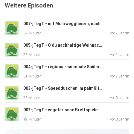
Weitere Episoden
007-jTegT - mit Mehrweggläsern, nachhaltigem Spülmittel und einer Jutetüte im Flugmodus Bäume pflanzen
37 Minuten
vor 2 Jahren
005-jTegT - O du nachhaltige Weihnacht!
27 Minuten
vor 2 Jahren
004-jTegT - regional-saisonale Spülmaschinennutzung hilft Papier zu sparen
31 Minuten
vor 2 Jahren
003-jTegT - Speedduschen im palmölfreien Mikroabenteuer
25 Minuten
vor 3 Jahren
002-jTegT - vegetarische Brettspiele ohne PFAS auslüften
19 Minuten
vor 3 Jahren