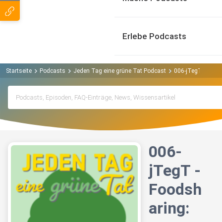
Erlebe Podcasts
Startseite
Podcasts
Jeden Tag eine grüne Tat Podcast
006-jTegT - Food
006-
jTegT -
Foodsh
aring: