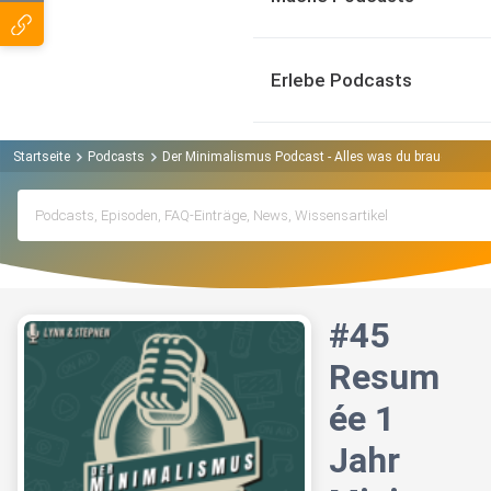
Erlebe Podcasts
Startseite
Podcasts
Der Minimalismus Podcast - Alles was du brauchst ist
#45
Resum
ée 1
Jahr