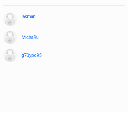
lakman
-
MichaRu
g70ypc95