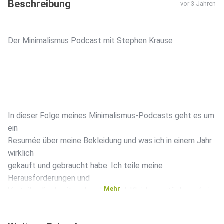
Beschreibung
vor 3 Jahren
Der Minimalismus Podcast mit Stephen Krause
In dieser Folge meines Minimalismus-Podcasts geht es um
ein
Resumée über meine Bekleidung und was ich in einem Jahr
wirklich
gekauft und gebraucht habe. Ich teile meine
Herausforderungen und
Mehr
Vorteile, die damit verbunden sind, Kleidungsstücke auf ein
Minimum zu reduzieren und mich auf das Wesentliche zu
konzentrieren. Wir diskutieren auch, wie wir unsere