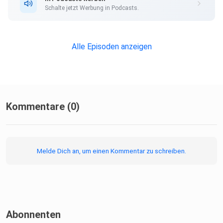
Schalte jetzt Werbung in Podcasts.
⁠⁠⁠⁠⁠www.derminimalismuspodcast.com⁠⁠⁠⁠⁠
Alle Episoden anzeigen
Hast du Fragen ? Hast du Wünsche ? Hast du Kritik ?
Hinterlasse
mir eine Nachricht auf meinem ⁠⁠⁠⁠⁠Instagram Profil⁠⁠⁠⁠⁠.
Kommentare (0)
Du findest den Podcast bei ⁠⁠⁠⁠⁠Spotify⁠⁠⁠⁠⁠, ⁠⁠⁠⁠⁠iTunes⁠⁠⁠⁠⁠
und ⁠⁠⁠⁠⁠Podvine⁠⁠⁠⁠⁠.
Melde Dich an, um einen Kommentar zu schreiben.
Abonnenten