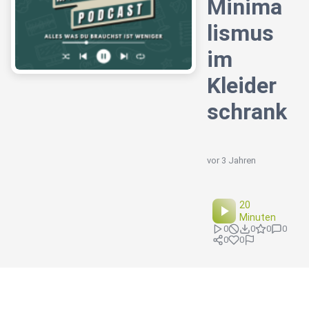
Minima
lismus
im
Kleider
schrank
vor 3 Jahren
20
Minuten
0
0
0
0
0
0