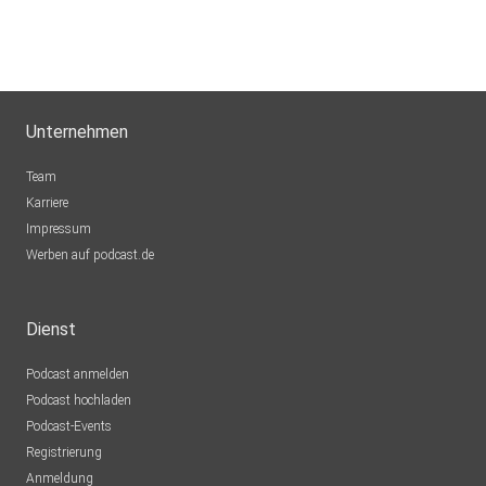
Unternehmen
Team
Karriere
Impressum
Werben auf podcast.de
Dienst
Podcast anmelden
Podcast hochladen
Podcast-Events
Registrierung
Anmeldung