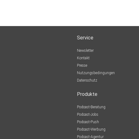
Service
Newsletter
Kontakt
Presse
Nutzungsbedingungen
Datenschutz
Produkte
Podcast-Beratung
Podcast-Jobs
Podcast-Push
Podcast-Werbung
Podcast-Agentur