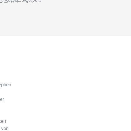
0
0
0
0
0
tephen
er
keit
 von