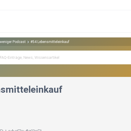
 weniger Podcast
#54 Lebensmitteleinkauf
smitteleinkauf