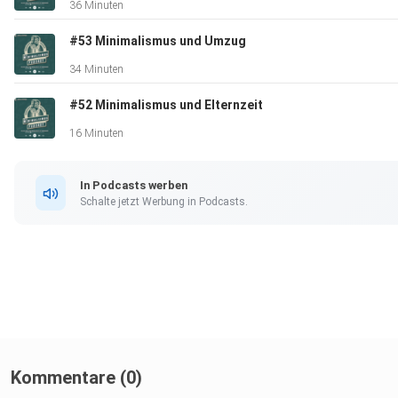
36 Minuten
#53 Minimalismus und Umzug
Du findest den Podcast bei ⁠Spotify⁠, ⁠iTunes⁠ und ⁠Podvine⁠.
34 Minuten
#52 Minimalismus und Elternzeit
16 Minuten
In Podcasts werben
Schalte jetzt Werbung in Podcasts.
Kommentare (0)