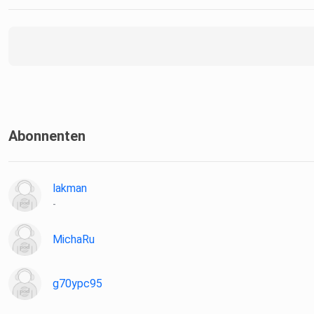
Abonnenten
lakman
-
MichaRu
g70ypc95