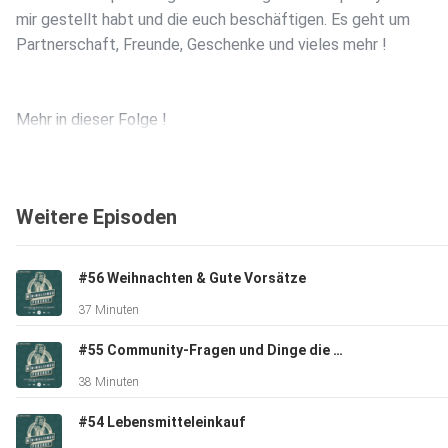
mir gestellt habt und die euch beschäftigen. Es geht um
Partnerschaft, Freunde, Geschenke und vieles mehr !
Mehr in dieser Folge !
Weitere Episoden
Der Blog zum Podcast:
#56 Weihnachten & Gute Vorsätze
37 Minuten
⁠www.derminimalismuspodcast.com⁠
#55 Community-Fragen und Dinge die euch beschäftigen #3
38 Minuten
Hast du Fragen ? Hast du Wünsche ? Hast du Kritik ? Hinterla
#54 Lebensmitteleinkauf
mir eine Nachricht auf meinem ⁠Instagram Profil⁠.