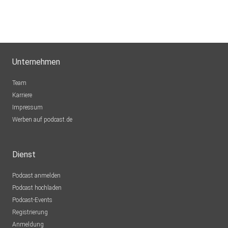
Unternehmen
Team
Karriere
Impressum
Werben auf podcast.de
Dienst
Podcast anmelden
Podcast hochladen
Podcast-Events
Registrierung
Anmeldung