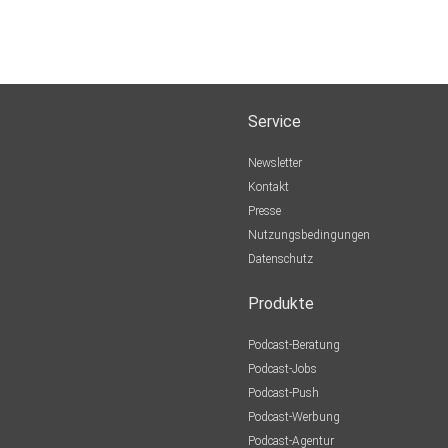
Service
Newsletter
Kontakt
Presse
Nutzungsbedingungen
Datenschutz
Produkte
Podcast-Beratung
Podcast-Jobs
Podcast-Push
Podcast-Werbung
Podcast-Agentur