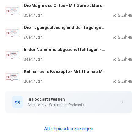
zu
Die Magie des Ortes - Mit Gernot Marquardt, Paul Ghiradini und Ina König
zögerlich vorgegangen, andere stehen heute als
35 Minuten
vor 2 Jahren
ausgezeichnete
Tagungshotels im Markt.
Die Tagungsplanung und der Tagungsverkauf - Nicole Döring & Albert Stumpf
20 Minuten
vor 2 Jahren
Zwei dieser Musterbeispiele sind Westerham – die
In der Natur und abgeschottet tagen - Mit Carola Klindworth & Georg Hiller
Akademie aus dem
34 Minuten
vor 2 Jahren
bayerischen Voralpenland sowie das GenoHotel Baunatal
Kulinarische Konzepte - Mit Thomas Meischner und Kim Bassen
mitten in
Hessen. Heute wollen wir uns mit den beiden Chefs
36 Minuten
vor 2 Jahren
unterhalten,
JAN STRÖTER aus der Westerham und MARKUS
In Podcasts werben
MAIER vom GenoHotel Baunatal.
Schalte jetzt Werbung in Podcasts.
Heute zu Gast:
Alle Episoden anzeigen
JAN STRÖTER aus der Westerham