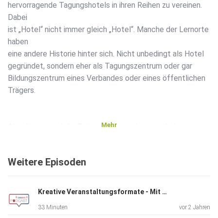
hervorragende Tagungshotels in ihren Reihen zu vereinen.
Dabei
ist „Hotel“ nicht immer gleich „Hotel“. Manche der Lernorte
haben
eine andere Historie hinter sich. Nicht unbedingt als Hotel
gegründet, sondern eher als Tagungszentrum oder gar
Bildungszentrum eines Verbandes oder eines öffentlichen
Trägers.
Mehr
Aber längst sind die Zeiten vorbei, in denen sich diese
Einrichtungen exklusiv durch die Nutzung ihrer Eigentümer
am
Weitere Episoden
Markt halten könnten. Ganz viele dieser früheren
Bildungszentren
haben eine Wandlung hin zum hochwertigen Hotelbetrieb
Kreative Veranstaltungsformate - Mit Gerald Nowak und Jahannes Hausen
hinter sich
33 Minuten
vor 2 Jahren
bringen müssen. Manche sind daran gescheitert oder sind