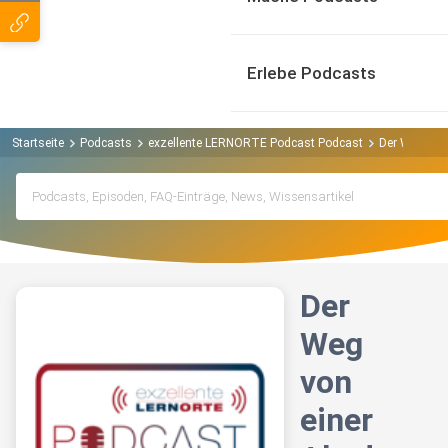
Erlebe Podcasts
Startseite
Podcasts
exzellente LERNORTE Podcast Podcast
Der Weg von 
Der
Weg
von
einer