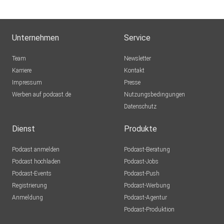
Unternehmen
Service
Team
Newsletter
Karriere
Kontakt
Impressum
Presse
Werben auf podcast.de
Nutzungsbedingungen
Datenschutz
Dienst
Produkte
Podcast anmelden
Podcast-Beratung
Podcast hochladen
Podcast-Jobs
Podcast-Events
Podcast-Push
Registrierung
Podcast-Werbung
Anmeldung
Podcast-Agentur
Podcast-Produktion