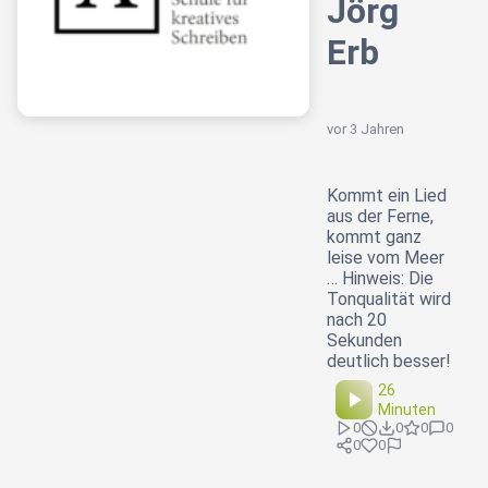
Jörg
Erb
vor 3 Jahren
Kommt ein Lied
aus der Ferne,
kommt ganz
leise vom Meer
… Hinweis: Die
Tonqualität wird
nach 20
Sekunden
deutlich besser!
26
Minuten
0
0
0
0
0
0