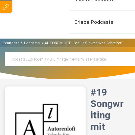
Erlebe Podcasts
Startseite
Podcasts
AUTORENLOFT - Schule für kreatives Schreiben Podcas
#19
Songwr
iting
mit