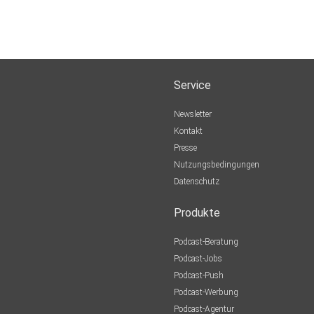
Service
Newsletter
Kontakt
Presse
Nutzungsbedingungen
Datenschutz
Produkte
Podcast-Beratung
Podcast-Jobs
Podcast-Push
Podcast-Werbung
Podcast-Agentur