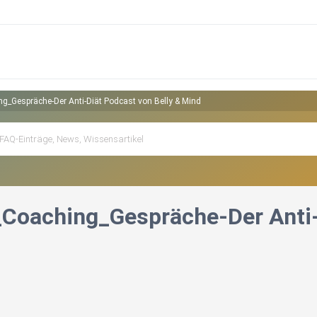
ing_Gespräche-Der Anti-Diät Podcast von Belly & Mind
l_Coaching_Gespräche-Der Anti-