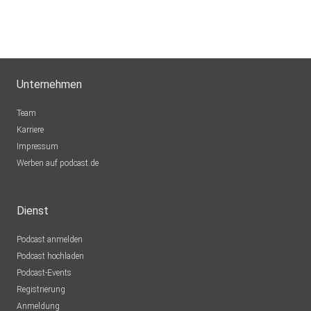
Unternehmen
Team
Karriere
Impressum
Werben auf podcast.de
Dienst
Podcast anmelden
Podcast hochladen
Podcast-Events
Registrierung
Anmeldung