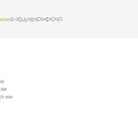
nuten
0
0
0
0
0
0
ie
 sie
ch wie