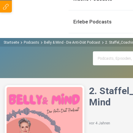
Erlebe Podcasts
Startseite
Podcasts
Belly & Mind - Die Anti-Diät Podcast
2. Staffel_Coach
2. Staffe
Mind
vor 4 Jahren