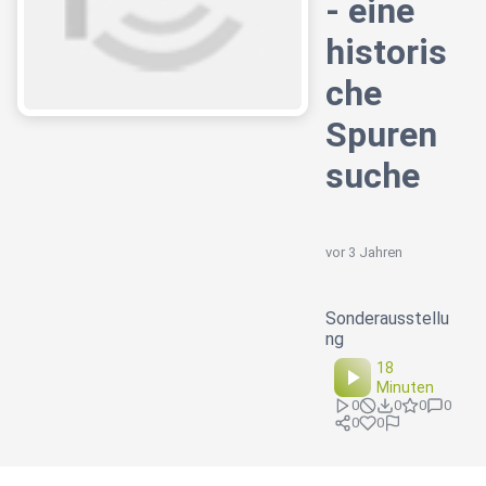
- eine
historis
che
Spuren
suche
vor 3 Jahren
Sonderausstellu
ng
18
Minuten
0
0
0
0
0
0