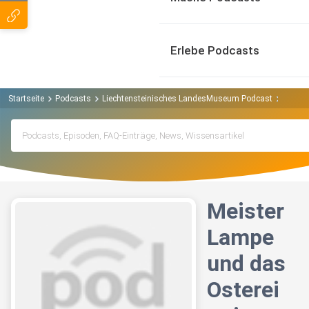
Erlebe Podcasts
Startseite
Podcasts
Liechtensteinisches LandesMuseum Podcast
Meiste
Meister
Lampe
und das
Osterei