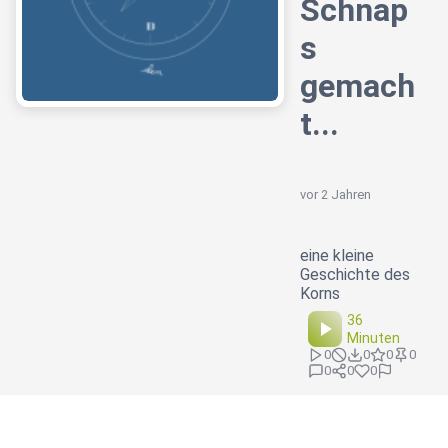
Schnap
s
gemach
t...
vor 2 Jahren
eine kleine
Geschichte des
Korns
36
Minuten
0
0
0
0
0
0
0