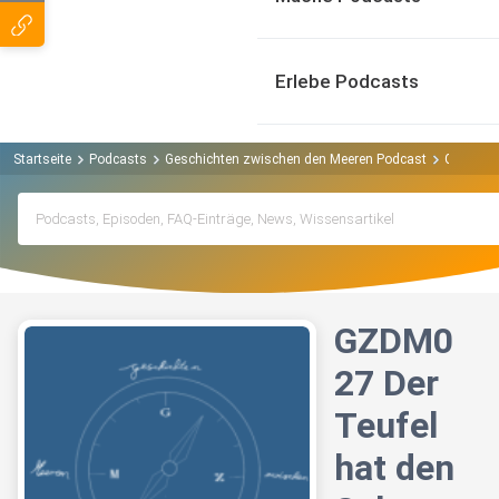
Erlebe Podcasts
Startseite
Podcasts
Geschichten zwischen den Meeren Podcast
GZDM027 
GZDM0
27 Der
Teufel
hat den