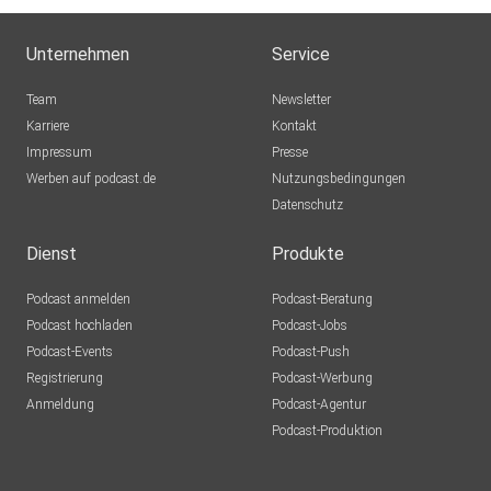
Unternehmen
Service
Team
Newsletter
Karriere
Kontakt
Impressum
Presse
Werben auf podcast.de
Nutzungsbedingungen
Datenschutz
Dienst
Produkte
Podcast anmelden
Podcast-Beratung
Podcast hochladen
Podcast-Jobs
Podcast-Events
Podcast-Push
Registrierung
Podcast-Werbung
Anmeldung
Podcast-Agentur
Podcast-Produktion