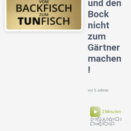
und den
Bock
nicht
zum
Gärtner
machen
!
vor 5 Jahren
2 Minuten
0
0
0
0
0
0
0