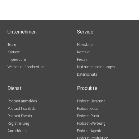
Unternehmen
Service
Team
Newsletter
Karriere
Kontakt
Impressum
Presse
Werben auf podcast.de
Nutzungsbedingungen
Datenschutz
Dienst
Produkte
Podcast anmelden
Podcast-Beratung
Podcast hochladen
Podcast-Jobs
Podcast-Events
Podcast-Push
Registrierung
Podcast-Werbung
Anmeldung
Podcast-Agentur
Podcast-Produktion