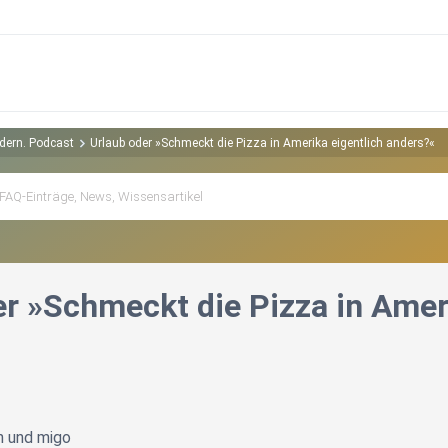
dern. Podcast
Urlaub oder »Schmeckt die Pizza in Amerika eigentlich anders?«
er »Schmeckt die Pizza in Amer
n und migo