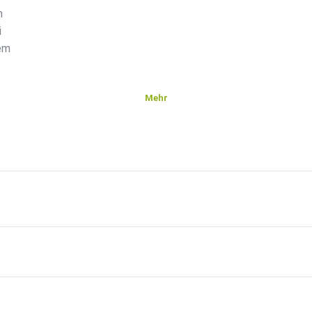
n
i
rem
Mehr