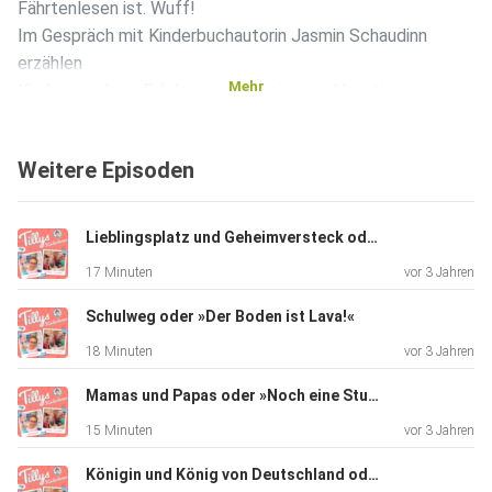
Fährtenlesen ist. Wuff!
Im Gespräch mit Kinderbuchautorin Jasmin Schaudinn
erzählen
Mehr
Kinder von ihren Erfahrungen mit eigenen Haustieren:
Welcher
Vierbeiner wartet auf sie, wenn sie nach Hause kommen,
Weitere Episoden
welches
Tier wünschen sie sich, und wie wäre es eigentlich, mit
einem
Lieblingsplatz und Geheimversteck oder »Wo es besonders lecker schmeckt«
Pferd in der Schule aufzutauchen?
17 Minuten
vor 3 Jahren
Schulweg oder »Der Boden ist Lava!«
18 Minuten
vor 3 Jahren
Mamas und Papas oder »Noch eine Stunde länger schlafen, bitte?!«
15 Minuten
vor 3 Jahren
Königin und König von Deutschland oder »Süßes für alle!«