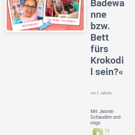
Badewa
nne
bzw.
Bett
fürs
Krokodi
l sein?«
vor 3 Jahren
Mit Jasmin
Schaudinn und
migo
13