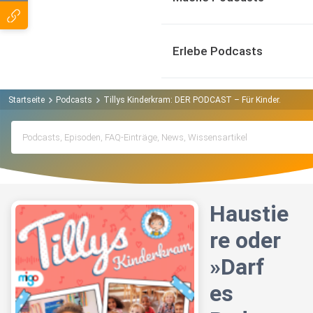
Erlebe Podcasts
Startseite
Podcasts
Tillys Kinderkram: DER PODCAST – Für Kinder. Von Kin
Haustie
re oder
»Darf
es