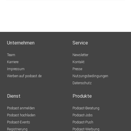
Unternehmen
Service
Team
Newsletter
Karriere
Kontakt
Impressum
Presse
Werben auf podcast.de
Nutzungsbedingungen
Datenschutz
Dienst
Produkte
Podcast anmelden
Podcast-Beratung
Podcast hochladen
Podcast-Jobs
Podcast-Events
Podcast-Push
Registrierung
Podcast-Werbung