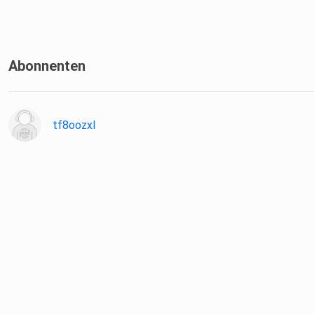
Folgt der Eissporthalle in den sozialen Netzwerken:
Abonnenten
https://www.facebook.com/eissporthalle.bitburg
tf8oozxl
https://www.instagram.com/eissporthalle_bitburg/
Hört rein, empfehlt uns weiter!