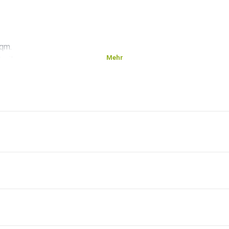
 qm.
Mehr
ril.
Hits