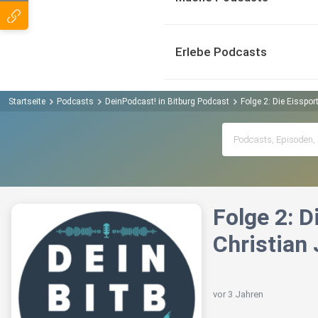
Erlebe Podcasts
Startseite
Podcasts
DeinPodcast! in Bitburg Podcast
Folge 2: Die Eisspor
Folge 2: D
Christian
vor 3 Jahren