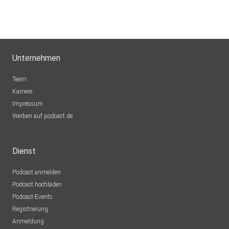
Unternehmen
Team
Karriere
Impressum
Werben auf podcast.de
Dienst
Podcast anmelden
Podcast hochladen
Podcast-Events
Registrierung
Anmeldung