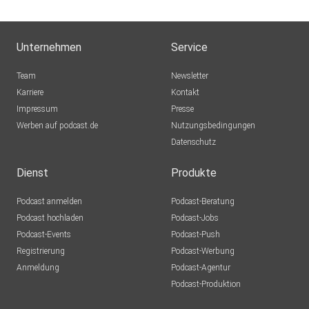
Unternehmen
Service
Team
Newsletter
Karriere
Kontakt
Impressum
Presse
Werben auf podcast.de
Nutzungsbedingungen
Datenschutz
Dienst
Produkte
Podcast anmelden
Podcast-Beratung
Podcast hochladen
Podcast-Jobs
Podcast-Events
Podcast-Push
Registrierung
Podcast-Werbung
Anmeldung
Podcast-Agentur
Podcast-Produktion