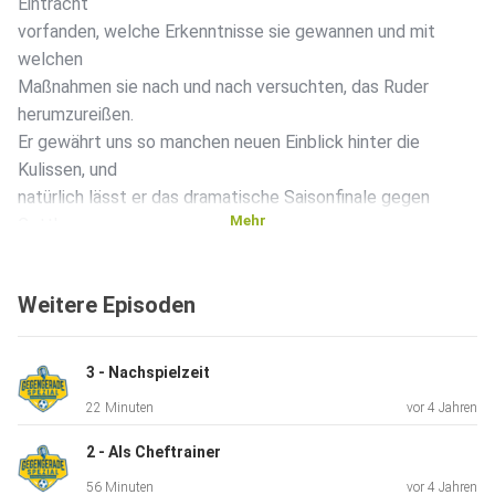
Eintracht
vorfanden, welche Erkenntnisse sie gewannen und mit
welchen
Maßnahmen sie nach und nach versuchten, das Ruder
herumzureißen.
Er gewährt uns so manchen neuen Einblick hinter die
Kulissen, und
natürlich lässt er das dramatische Saisonfinale gegen
Mehr
Cottbus
noch einmal neu aufleben. Zudem hat meine
Partnerwebsite
Weitere Episoden
Blau-gelbe Datenwelt die unbestechlichen Daten gefragt,
wie sich
die Performance unter dem neuen Trainertandem
3 - Nachspielzeit
entwickelt hatte.
22 Minuten
vor 4 Jahren
2 - Als Cheftrainer
Eine ausführliche Video-Vorschau der Folge findet ihr auf
56 Minuten
vor 4 Jahren