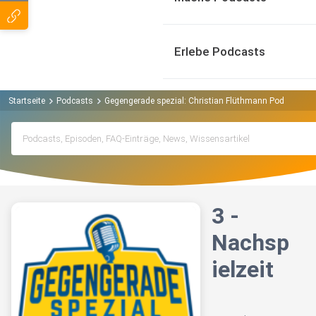
Erlebe Podcasts
Startseite
Podcasts
Gegengerade spezial: Christian Flüthmann Podcast
3 -
Nachsp
ielzeit