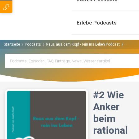
Erlebe Podcasts
Startseite
Podcasts
Raus aus dem Kopf - rein ins Leben Podcast
#2 Wie A
#2 Wie
Anker
beim
rational