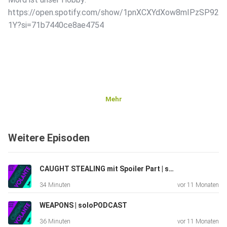
https://open.spotify.com/show/1pnXCXYdXow8mIPzSP92
1Y?si=71b7440ce8ae4754
Mehr
Weitere Episoden
CAUGHT STEALING mit Spoiler Part | soloPODCAST
34 Minuten
vor 11 Monaten
WEAPONS | soloPODCAST
36 Minuten
vor 11 Monaten