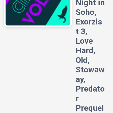
Night in
Soho,
Exorzis
t 3,
Love
Hard,
Old,
Stowaw
ay,
Predato
r
Prequel