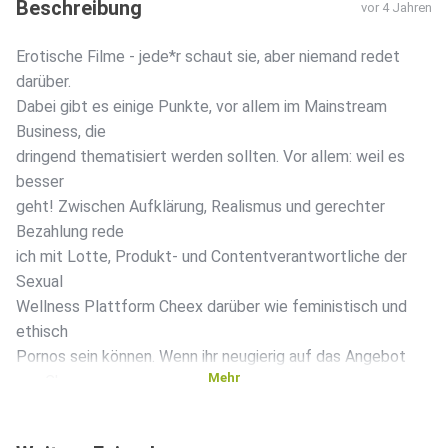
Beschreibung
vor 4 Jahren
Erotische Filme - jede*r schaut sie, aber niemand redet
darüber.
Dabei gibt es einige Punkte, vor allem im Mainstream
Business, die
dringend thematisiert werden sollten. Vor allem: weil es
besser
geht! Zwischen Aufklärung, Realismus und gerechter
Bezahlung rede
ich mit Lotte, Produkt- und Contentverantwortliche der
Sexual
Wellness Plattform Cheex darüber wie feministisch und
ethisch
Pornos sein können. Wenn ihr neugierig auf das Angebot
Mehr
von Cheex
geworden seid, hört die Podcastfolge bis zum Ende und
erfahrt, wie