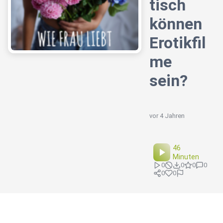
tisch
können
Erotikfil
me
sein?
vor 4 Jahren
46
Minuten
0
0
0
0
0
0