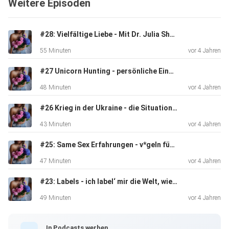
Weitere Episoden
ihr euch ein 14-tägiges kostenloses Trial sichern könnt!
#28: Vielfältige Liebe - Mit Dr. Julia Shaw über Bisexualität
55 Minuten
vor 4 Jahren
#27 Unicorn Hunting - persönliche Einblicke und wie es gut werden kann
48 Minuten
vor 4 Jahren
#26 Krieg in der Ukraine - die Situation marginalisierter Gruppen
43 Minuten
vor 4 Jahren
#25: Same Sex Erfahrungen - v*geln für die Selbstliebe!
47 Minuten
vor 4 Jahren
#23: Labels - ich label‘ mir die Welt, wie sie mir gefällt!
49 Minuten
vor 4 Jahren
In Podcasts werben