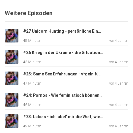
Aktivismus,
Weitere Episoden
räumen mit Vorurteilen auf und sprechen über die
Freiheiten, die
unsere Bisexualität uns gegeben hat. Hört rein, informiert
#27 Unicorn Hunting - persönliche Einblicke und wie es gut werden kann
euch und
48 Minuten
vor 4 Jahren
schreibt mir gerne was ihr über die Folge denkt auf
Instagram unter
#26 Krieg in der Ukraine - die Situation marginalisierter Gruppen
@wiefrauliebt.
43 Minuten
vor 4 Jahren
#25: Same Sex Erfahrungen - v*geln für die Selbstliebe!
47 Minuten
vor 4 Jahren
#24: Pornos - Wie feministisch können Erotikfilme sein?
46 Minuten
vor 4 Jahren
#23: Labels - ich label‘ mir die Welt, wie sie mir gefällt!
49 Minuten
vor 4 Jahren