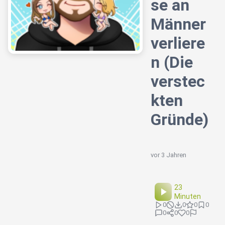
se an
Männer
verliere
n (Die
verstec
kten
Gründe)
vor 3 Jahren
23
Minuten
0
0
0
0
0
0
0