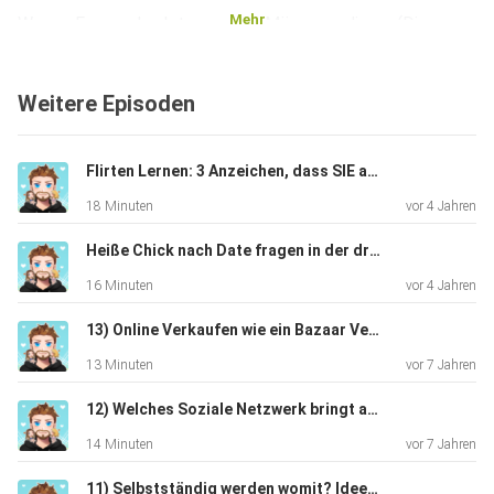
Mehr
Warum Frauen das Interesse an Männer verlieren (Die
versteckten
Gründe)
Weitere Episoden
==============================================
===
FOLG MIR AUF: Instagram
Flirten Lernen: 3 Anzeichen, dass SIE auf dich steht️
https://instagram.com/markomitroviccom FOLGE FLIRT
18 Minuten
vor 4 Jahren
EMPIRE AUF:
Instagram https://instagram.com/FlirtEmpireTikTok
Heiße Chick nach Date fragen in der dritten Nachricht? Mit diesem Text klappt's! (Textgame Beispiel)
https://tiktok.com/@FlirtEmpire
16 Minuten
vor 4 Jahren
==============================================
=== Besser im Bett
13) Online Verkaufen wie ein Bazaar Verkäufer auf der Straße
als Mann:
13 Minuten
vor 7 Jahren
https://www.youtube.com/watch?v=Hct-
HFJDO_8&list=PLyWpP0MIrYnSW_lapPTNUSPEnXphKTJj
12) Welches Soziale Netzwerk bringt am meisten Geld (YouTube, Facebook, Instagram & Co)
W&ab_channel=MarkoMitrovic
14 Minuten
vor 7 Jahren
Dating & Beziehung und Affären:
11) Selbstständig werden womit? Ideen, Kosten und das MACHEN (+was du beachten musst!)
https://www.youtube.com/watch?