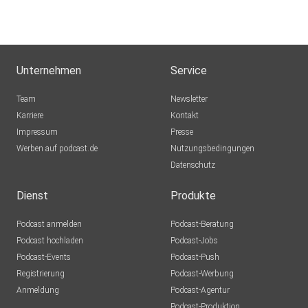
==============================================
=== #frauen #dating
#Interesse
Unternehmen
Service
Team
Newsletter
Karriere
Kontakt
Impressum
Presse
Werben auf podcast.de
Nutzungsbedingungen
Datenschutz
Dienst
Produkte
Podcast anmelden
Podcast-Beratung
Podcast hochladen
Podcast-Jobs
Podcast-Events
Podcast-Push
Registrierung
Podcast-Werbung
Anmeldung
Podcast-Agentur
Podcast-Produktion