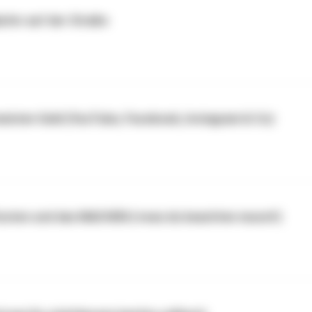
ufer auf der Straße
eisten Geld (YouTube, Facebook, Instagram & Co)
Kosten und das MACHEN (+was du beachten musst!)