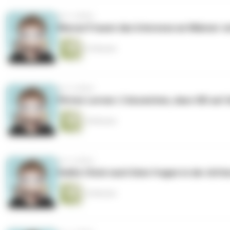
vor 3 Jahren
Warum Frauen das Interesse an Männer ve
23 Minuten
vor 4 Jahren
Flirten Lernen: 3 Anzeichen, dass SIE auf d
18 Minuten
vor 4 Jahren
Heiße Chick nach Date fragen in der dritt
16 Minuten