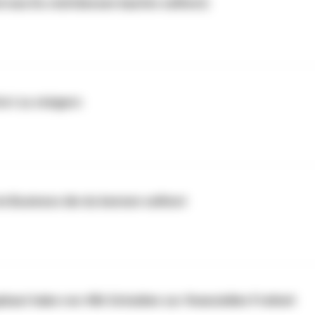
nd was Du stattdessen kaufen solltest)
rt zu steigern
im Business die du kennen solltest
ebaut habe von 40k Schulden zur finanziellen Freiheit