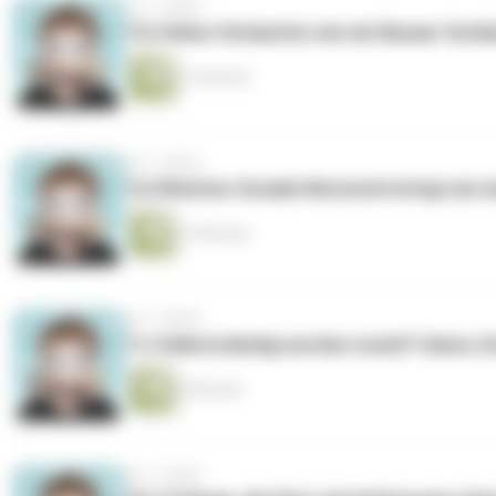
vor 7 Jahren
13) Online Verkaufen wie ein Bazaar Verkä
13 Minuten
vor 7 Jahren
12) Welches Soziale Netzwerk bringt am m
14 Minuten
vor 7 Jahren
11) Selbstständig werden womit? Ideen, 
9 Minuten
vor 7 Jahren