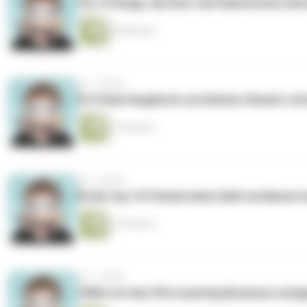
10) 10 Dinge, die Dich viel Geld kosten (U
20 Minuten
vor 7 Jahren
9) 9 Deal-Angebote um Deinen Umsatz sofo
13 Minuten
vor 7 Jahren
8) Die top 10 Feinde beim Geld verdienen 
15 Minuten
vor 7 Jahren
7)Wie ich das Flirtcoaching Business aufg