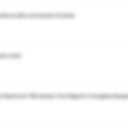
rlieren (Die versteckten Gründe)
ich steht️
en Nachricht? Mit diesem Text klappt's! (Textgame Beispi