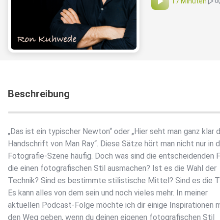
17 Minuten
0
Beschreibung
„Das ist ein typischer Newton“ oder „Hier seht man ganz klar d
Handschrift von Man Ray“. Diese Sätze hört man nicht nur in d
Fotografie-Szene häufig. Doch was sind die entscheidenden F
die einen fotografischen Stil ausmachen? Ist es die Wahl der
Technik? Sind es bestimmte stilistische Mittel? Sind es die
Es kann alles von dem sein und noch vieles mehr. In meiner
aktuellen Podcast-Folge möchte ich dir einige Inspirationen m
den Weg geben, wenn du deinen eigenen fotografischen Stil