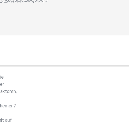
0
0
0
0
0
0
ie
er
aktoren,
 Themen?
it auf