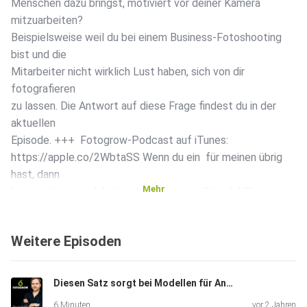
Menschen dazu bringst, motiviert vor deiner Kamera
mitzuarbeiten?
Beispielsweise weil du bei einem Business-Fotoshooting
bist und die
Mitarbeiter nicht wirklich Lust haben, sich von dir
fotografieren
zu lassen. Die Antwort auf diese Frage findest du in der
aktuellen
Episode. +++ Fotogrow-Podcast auf iTunes:
https://apple.co/2WbtaSS Wenn du ein ️ für meinen übrig
hast, dann
Mehr
kannst du meine Arbeit unterstützen. SteadyHQ
https://steadyhq.com/de/fotogrow.
Weitere Episoden
Diesen Satz sorgt bei Modellen für Anspannung
6 Minuten
vor 2 Jahren