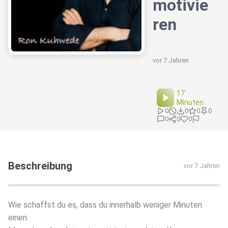
motivie
ren
vor 7 Jahren
17
Minuten
0
0
0
0
0
0
0
Beschreibung
vor 7 Jahren
Wie schaffst du es, dass du innerhalb weniger Minuten
einen