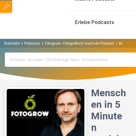
Erlebe Podcasts
Startseite
Podcasts
Fotogrow - Fotografisch wachsen Podcast
Menschen 
Mensch
en in 5
Minute
n