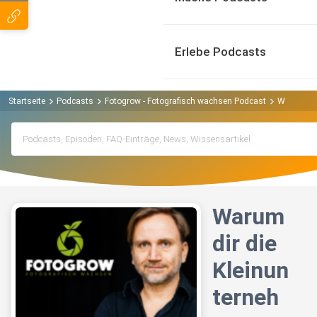
Erlebe Podcasts
Startseite
Podcasts
Fotogrow - Fotografisch wachsen Podcast
Warum dir
Warum
dir die
Kleinun
terneh