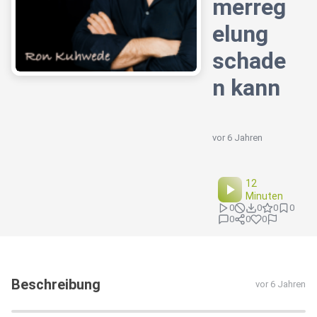
merreg
elung
schade
n kann
vor 6 Jahren
12
Minuten
0
0
0
0
0
0
0
Beschreibung
vor 6 Jahren