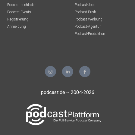
Podcast hochladen
Podcast-Jobs
gemacht
Podcast-Events
Podcast-Push
habe.
Registrierung
Podcast-Werbung
Anmeldung
Podcast-Agentur
Podcast-Produktion
Instagram:
https://www.instagram.com/ulla_goldberg_mentoring
podcast.de ~ 2004-2026
Facebook: https://www.facebook.com/groups/kraftprinzip
Mein Angebot: https://www.ullagoldberg.com/angebot/