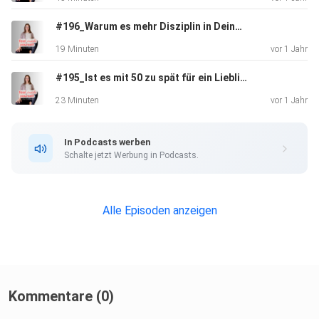
#196_Warum es mehr Disziplin in Deinem Leben braucht
19 Minuten
vor 1 Jahr
#195_Ist es mit 50 zu spät für ein Lieblingsleben?
In dieser Podcastfolge erzählt Laura, was sich dadurch in
ihrem
23 Minuten
vor 1 Jahr
Leben alles verändert hat.
In Podcasts werben
Schalte jetzt Werbung in Podcasts.
Wie sie gelassener wurde.Wie sie ihre Glaubenssätze
gedreht
hat.Wie ihre Grundeinstellung plötzlich positiv wurde.Wie ihr
Alle Episoden anzeigen
Umfeld darauf reagiert hat.
Sie sagt, dass die Entscheidung zur Zusammenarbeit mit
mir eine
der besten in ihrem Leben war. Und dass sich viel mehr zum
Kommentare (0)
Positiven verändert hat, als sie je für möglich gehalten hat.