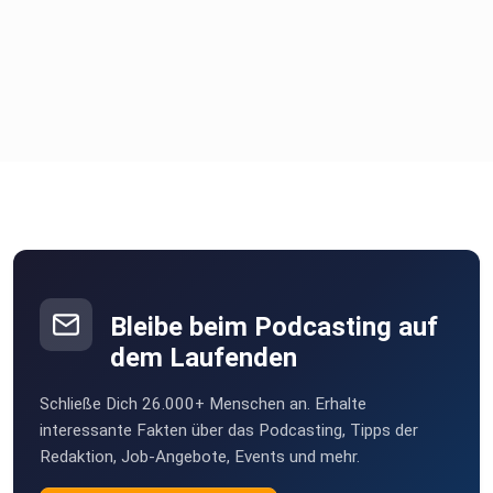
Onlineprogramm startet am 11.1.2021. Wir werden 10
Wochen lang
Deine Veränderungsprozess in Gang bringen, neue
Gedanken denken.
Du wirst lernen wie Du Dir Deine Wunsch-Zukunft selbst
erschaffst, was Du im Innen verändern kannst, damit es im
Außen
sichtbar wird.
Bleibe beim Podcasting auf
dem Laufenden
Alle Infos zum Programm findest Du hier:
Schließe Dich 26.000+ Menschen an. Erhalte
interessante Fakten über das Podcasting, Tipps der
Redaktion, Job-Angebote, Events und mehr.
www.ullagoldberg.com/feelinsideyourself