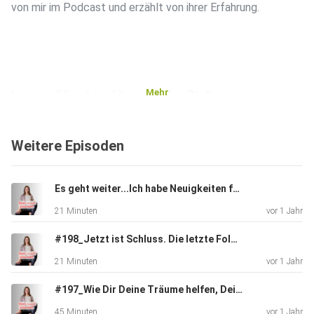
von mir im Podcast und erzählt von ihrer Erfahrung.
Mehr
Laura ist 31 und erzählt, an welcher Stelle sie
Anfang/Mitte 2020
stand. Der Stress hatte sich schon körperlich manifestiert.
Weitere Episoden
Sie
spürte, dass sie etwas verändern müsste, aber wusste gar
nicht
Es geht weiter...Ich habe Neuigkeiten für Dich
was. Dann haben wir uns auf Instagram kennengelernt,
21 Minuten
vor 1 Jahr
telefoniert
und Laura hat sich erst für's 1:1 Mentoring entschieden und
#198_Jetzt ist Schluss. Die letzte Folge FEEL INSIDE YOURSELF
dann
21 Minuten
vor 1 Jahr
noch FEEL INSIDE YOURSELF gebucht, mein
Onlineprogramm.
#197_Wie Dir Deine Träume helfen, Dein Traumleben zu manifestieren- Interview mit Marion Richter-Köppen
45 Minuten
vor 1 Jahr