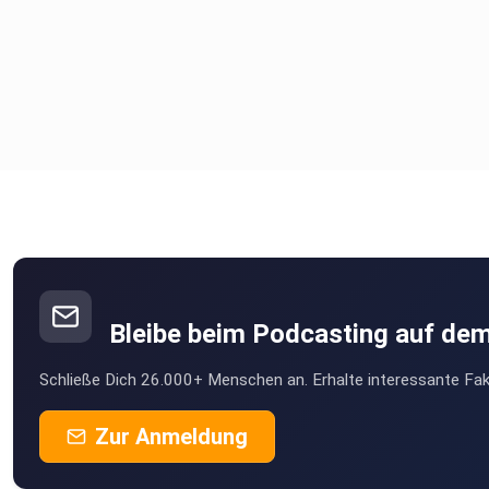
Wenn Dir dieser Podcast gefällt, hinterlasse auf Apple Podc
gerne eine 5 Sterne Bewertung.
Weitere Informationen zu mir und meinem Angebot findest Du 
https://www.ullagoldberg.com
Bleibe beim Podcasting auf de
Schließe Dich 26.000+ Menschen an. Erhalte interessante Fak
Zur Anmeldung