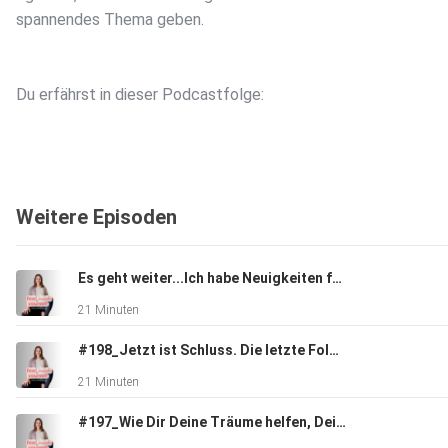
spannendes Thema geben.
Du erfährst in dieser Podcastfolge:
Was Hypnose ist und wie diese Methode genau funktioniert.
Weitere Episoden
Was es mit der Bühnenhypnose auf sich hat und ob das wirkli
echt ist.
Es geht weiter...Ich habe Neuigkeiten für Dich
21 Minuten
Welche Themen mit Hypnose aufgelöst werden können.
#198_Jetzt ist Schluss. Die letzte Folge FEEL INSIDE YOURSELF
21 Minuten
Wie schnell eine Veränderung durch Hypnose stattfinden kann
#197_Wie Dir Deine Träume helfen, Dein Traumleben zu manifestieren- Interview mit Marion Richter-Köppen