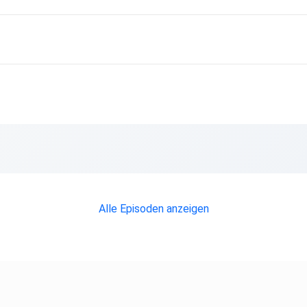
ewendet
ier
Alle Episoden anzeigen