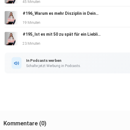
45 Minuten
Ob Hypnose bei jedem Menschen funktioniert.
#196_Warum es mehr Disziplin in Deinem Leben braucht
19 Minuten
#195_Ist es mit 50 zu spät für ein Lieblingsleben?
Was Ausschlussfaktoren sind, wann Hypnose also nicht ang
werden sollte.
23 Minuten
In Podcasts werben
Leandra Haupt ist Model, Podcasthost und Hypnose-Coach. H
Schalte jetzt Werbung in Podcasts.
findest Du weitere Infos:
Hypnose-Sitzung buchen (derzeit auf Spenden-Basis):
https://www.leandra-haupt.com
Kommentare (0)