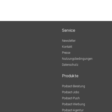
Service
Newsletter
Kontakt
Presse
Nutzungsbedingungen
Datenschutz
Produkte
Podcast-Beratung
Podcast-Jobs
Podcast-Push
Podcast-Werbung
Podcast-Agentur