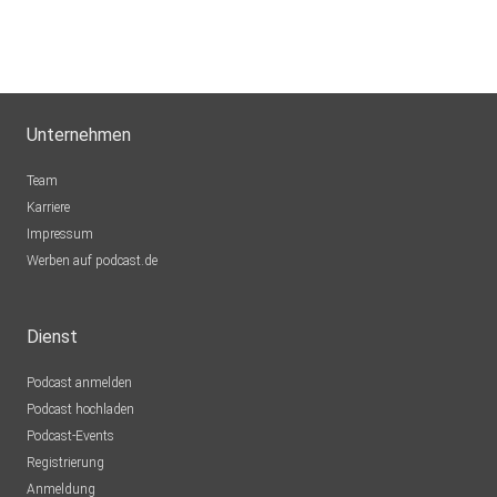
Unternehmen
Team
Karriere
Impressum
Werben auf podcast.de
Dienst
Podcast anmelden
Podcast hochladen
Podcast-Events
Registrierung
Anmeldung