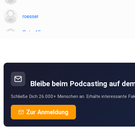
roesser
PeterAF
Essen
JoergS
ghospach
Gammertingen
Bleibe beim Podcasting auf de
willistvv
Schließe Dich 26.000+ Menschen an. Erhalte interessante Fak
Karlsruhe
Felix1928
Zur Anmeldung
Düsseldorf
MSWMGPodcast
Düsseldorf