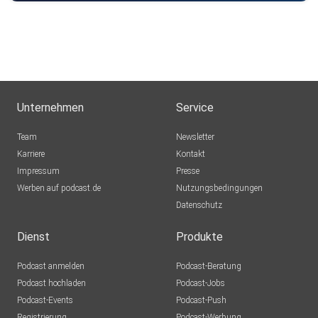
Unternehmen
Service
Team
Newsletter
Karriere
Kontakt
Impressum
Presse
Werben auf podcast.de
Nutzungsbedingungen
Datenschutz
Dienst
Produkte
Podcast anmelden
Podcast-Beratung
Podcast hochladen
Podcast-Jobs
Podcast-Events
Podcast-Push
Registrierung
Podcast-Werbung