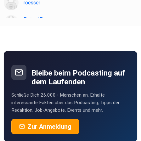
roesser
PeterAF
Essen
JoergS
ghospach
Gammertingen
Bleibe beim Podcasting auf
willistvv
dem Laufenden
Karlsruhe
Schließe Dich 26.000+ Menschen an. Erhalte
Felix1928
interessante Fakten über das Podcasting, Tipps der
Düsseldorf
Redaktion, Job-Angebote, Events und mehr.
MSWMGPodcast
Zur Anmeldung
Düsseldorf