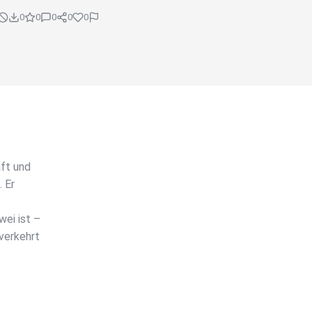
0
0
0
0
0
ft und
 Er
ei ist –
verkehrt