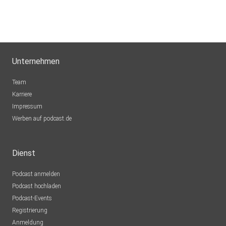
Unternehmen
Team
Karriere
Impressum
Werben auf podcast.de
Dienst
Podcast anmelden
Podcast hochladen
Podcast-Events
Registrierung
Anmeldung