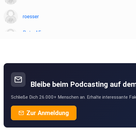
roesser
PeterAF
Essen
JoergS
ghospach
Gammertingen
Bleibe beim Podcasting auf de
willistvv
Schließe Dich 26.000+ Menschen an. Erhalte interessante Fak
Karlsruhe
Felix1928
Zur Anmeldung
Düsseldorf
MSWMGPodcast
Düsseldorf