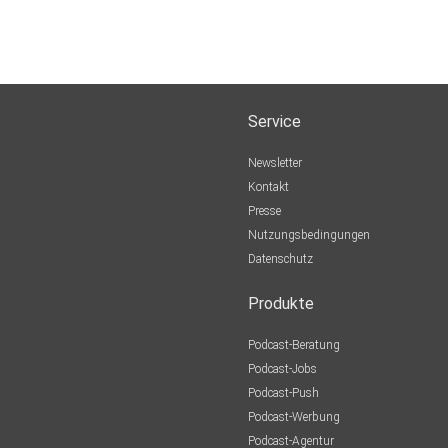
Service
Newsletter
Kontakt
Presse
Nutzungsbedingungen
Datenschutz
Produkte
Podcast-Beratung
Podcast-Jobs
Podcast-Push
Podcast-Werbung
Podcast-Agentur