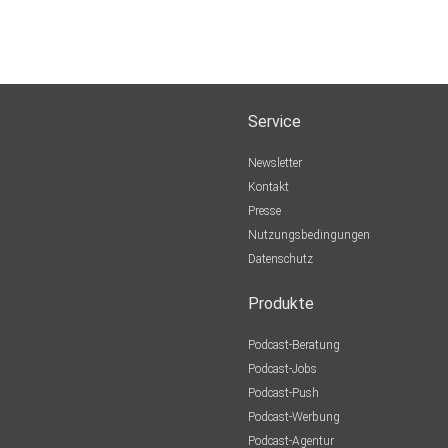
Service
Newsletter
Kontakt
Presse
Nutzungsbedingungen
Datenschutz
Produkte
Podcast-Beratung
Podcast-Jobs
Podcast-Push
Podcast-Werbung
Podcast-Agentur