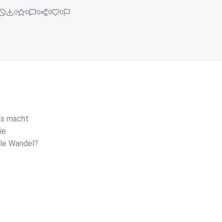
0
0
0
0
0
as macht
ie
ale Wandel?