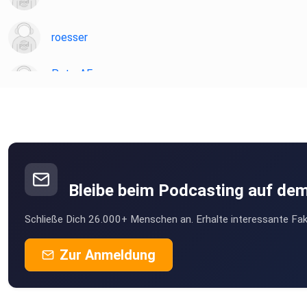
roesser
PeterAF
Essen
JoergS
ghospach
Gammertingen
Bleibe beim Podcasting auf de
willistvv
Schließe Dich 26.000+ Menschen an. Erhalte interessante Fak
Karlsruhe
Felix1928
Zur Anmeldung
Düsseldorf
MSWMGPodcast
Düsseldorf