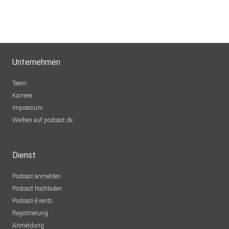
Unternehmen
Team
Karriere
Impressum
Werben auf podcast.de
Dienst
Podcast anmelden
Podcast hochladen
Podcast-Events
Registrierung
Anmeldung