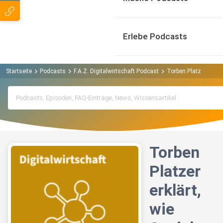
Erlebe Podcasts
Startseite
Podcasts
F.A.Z. Digitalwirtschaft Podcast
Torben Platzer erklär
Torben
Platzer
erklärt,
wie