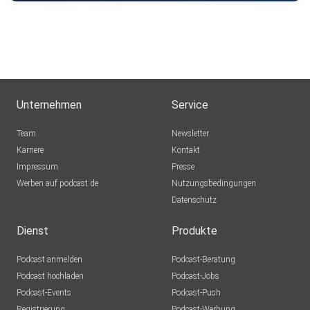
Unternehmen
Service
Team
Newsletter
Karriere
Kontakt
Impressum
Presse
Werben auf podcast.de
Nutzungsbedingungen
Datenschutz
Dienst
Produkte
Podcast anmelden
Podcast-Beratung
Podcast hochladen
Podcast-Jobs
Podcast-Events
Podcast-Push
Registrierung
Podcast-Werbung