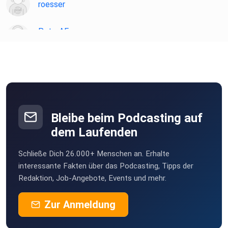
roesser
PeterAF
Essen
JoergS
ghospach
Gammertingen
Bleibe beim Podcasting auf
willistvv
dem Laufenden
Karlsruhe
Schließe Dich 26.000+ Menschen an. Erhalte
Felix1928
interessante Fakten über das Podcasting, Tipps der
Düsseldorf
Redaktion, Job-Angebote, Events und mehr.
MSWMGPodcast
Zur Anmeldung
Düsseldorf