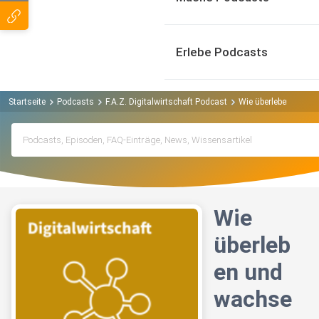
Erlebe Podcasts
Startseite
Podcasts
F.A.Z. Digitalwirtschaft Podcast
Wie überleben und w
Wie
überleb
en und
wachse