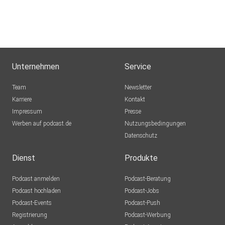
Unternehmen
Service
Team
Newsletter
Karriere
Kontakt
Impressum
Presse
Werben auf podcast.de
Nutzungsbedingungen
Datenschutz
Dienst
Produkte
Podcast anmelden
Podcast-Beratung
Podcast hochladen
Podcast-Jobs
Podcast-Events
Podcast-Push
Registrierung
Podcast-Werbung