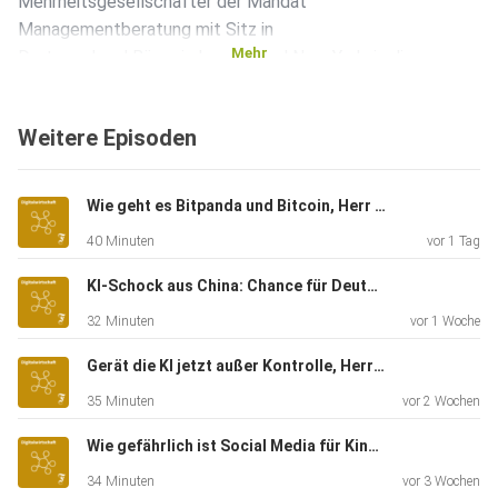
Mehrheitsgesellschafter der Mandat
Managementberatung mit Sitz in
Mehr
Dortmund und Büros in London und New York, in dieser
Folge des
F.A.Z.-Digitec Podcasts. Dabei lernt man schnell: Die
Weitere Episoden
Antworten
haben viel mit Digitalisierung zu tun.
Wie geht es Bitpanda und Bitcoin, Herr Enzersdorfer-Konrad?
40 Minuten
vor 1 Tag
KI-Schock aus China: Chance für Deutschland?
32 Minuten
vor 1 Woche
Gerät die KI jetzt außer Kontrolle, Herr Krüger?
35 Minuten
vor 2 Wochen
Wie gefährlich ist Social Media für Kinder, Herr Korte?
34 Minuten
vor 3 Wochen