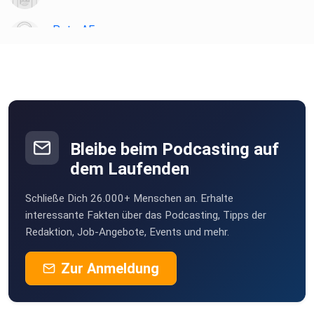
PeterAF
Essen
JoergS
ghospach
Gammertingen
Bleibe beim Podcasting auf
willistvv
dem Laufenden
Karlsruhe
Schließe Dich 26.000+ Menschen an. Erhalte
Felix1928
interessante Fakten über das Podcasting, Tipps der
Düsseldorf
Redaktion, Job-Angebote, Events und mehr.
MSWMGPodcast
Zur Anmeldung
Düsseldorf