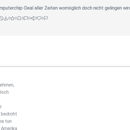
puterchip-Deal aller Zeiten womöglich doch nicht gelingen wir
0
0
0
0
0
0
nehmen,
Doch
r
M bedroht
pa tun
n Amerika