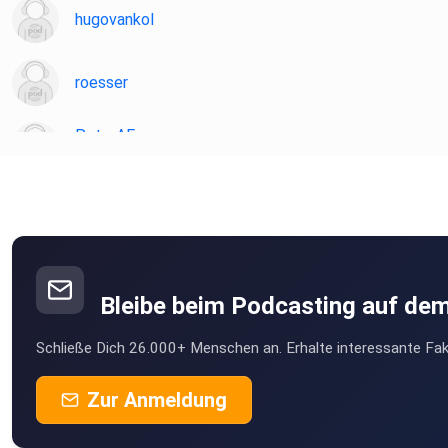
hugovankol
roesser
PeterAF
Essen
JoergS
ghospach
Gammertingen
Bleibe beim Podcasting auf de
willistvv
Schließe Dich 26.000+ Menschen an. Erhalte interessante Fak
Karlsruhe
Felix1928
Zur Anmeldung
Düsseldorf