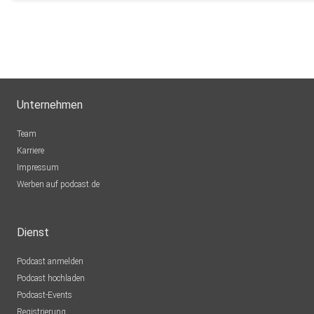
MSWMGPodcast
Düsseldorf
Unternehmen
Team
Karriere
Impressum
Werben auf podcast.de
Dienst
Podcast anmelden
Podcast hochladen
Podcast-Events
Registrierung