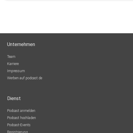
MSWMGPodcast
Düsseldorf
Unternehmen
Team
Karriere
Impressum
Werben auf podcast.de
Dienst
Podcast anmelden
Podcast hochladen
Podcast-Events
Registrierung