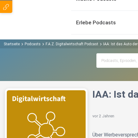
Erlebe Podcasts
Startseite
Podcasts
F.A.Z. Digitalwirtschaft Podcast
IAA: Ist das Auto der
IAA: Ist d
vor 2 Jahren
Über Werbeversprech