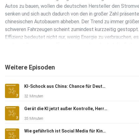
Autos zu bauen, wollen die deutschen Hersteller den Stromv
senken und sich auch dadurch von den in großer Zahl präsent
chinesischen Autobauern abheben. Der Trend zu immer größe
schweren Fahrzeugen scheint zumindest kurzzeitig gestoppt
Effizienz bedeutet nicht nur, wenig Energie zu verbrauchen, es 
auch, mit Ressourcen effizient umzugehen. Auch dafür finden 
Beispiele auf der IAA, etwa in Form von Elektromotoren, die 
Seltene Erden auskommen – und von deutschen Zulieferern e
Weitere Episoden
werden. Solche Neuheiten tragen aber vorerst wenig zum Kl
im Verkehr bei, weil die meisten der 583 Autos, die auf 1000
Einwohner Deutschlands entfallen, einen Verbrennungsmotor 
KI-Schock aus China: Chance für Deutschland?
haben. Können E-Fuels helfen? Und sind die wirklich so ineffizi
32 Minuten
wie oft behauptet?
Gerät die KI jetzt außer Kontrolle, Herr Krüger?
35 Minuten
Wie gefährlich ist Social Media für Kinder, Herr Korte?