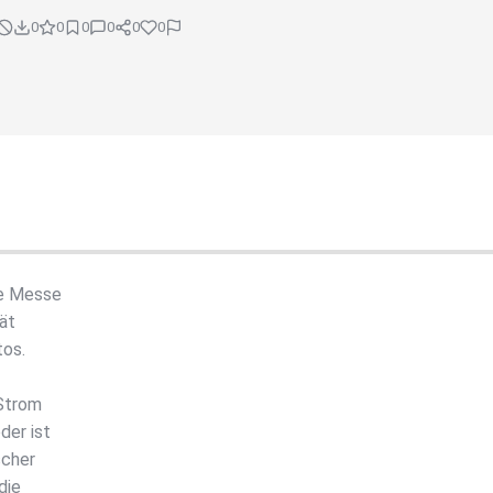
0
0
0
0
0
0
ie Messe
tät
tos.
 Strom
der ist
scher
die