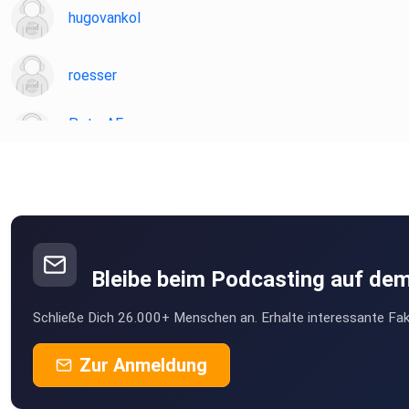
hugovankol
roesser
PeterAF
Essen
JoergS
ghospach
Gammertingen
Bleibe beim Podcasting auf de
willistvv
Schließe Dich 26.000+ Menschen an. Erhalte interessante Fak
Karlsruhe
Felix1928
Zur Anmeldung
Düsseldorf