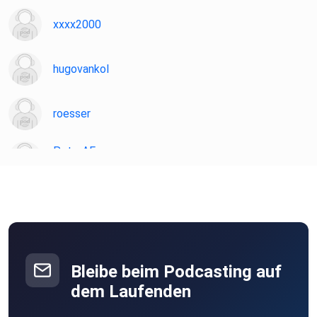
xxxx2000
hugovankol
roesser
PeterAF
Essen
JoergS
ghospach
Gammertingen
Bleibe beim Podcasting auf
willistvv
dem Laufenden
Karlsruhe