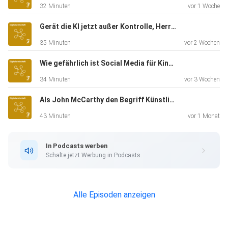
32 Minuten
vor 1 Woche
"Vielleicht ist die Note 5 harsch", sagt er. Aber er, Höttges,
sei
Gerät die KI jetzt außer Kontrolle, Herr Krüger?
"immer jemand, der eher polarisiert, um Aufwach-Rufe zu
35 Minuten
vor 2 Wochen
starten. Um
zu sagen, wir müssen etwas tun, statt zu sagen: Wir sind
Wie gefährlich ist Social Media für Kinder, Herr Korte?
Durchschnitt, ist alles in Ordnung. Wir müssen als
34 Minuten
vor 3 Wochen
Industrienation,
Als John McCarthy den Begriff Künstliche Intelligenz erdachte
als viertgrößte Wirtschaftsnation der Welt in der
Digitalisierung
43 Minuten
vor 1 Monat
Spitze sein." Und zur Diskussion um Huawei beklagt er: "Uns
hat die
In Podcasts werben
Forderung des Innenministeriums sehr überrascht. Es gab
Schalte jetzt Werbung in Podcasts.
keine
Diskussion mit den Telekommunikationsunternehmen im
Vorfeld. Die
Alle Episoden anzeigen
Politik muss entscheiden, was sie als sicherheitsrelevant
und an