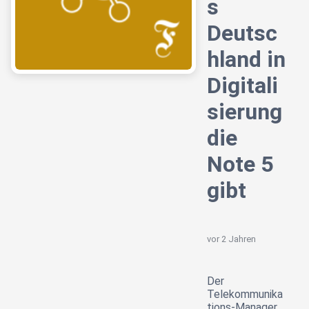
s
Deutsc
hland in
Digitali
sierung
die
Note 5
gibt
vor 2 Jahren
Der
Telekommunika
tions-Manager