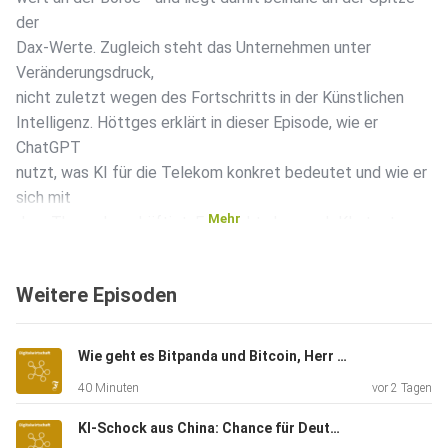
der
Dax-Werte. Zugleich steht das Unternehmen unter
Veränderungsdruck,
nicht zuletzt wegen des Fortschritts in der Künstlichen
Intelligenz. Höttges erklärt in dieser Episode, wie er
ChatGPT
nutzt, was KI für die Telekom konkret bedeutet und wie er
sich mit
Mehr
dem Thema beschäftigt. Er spricht aber auch Klartext zu
anderen
Themen, die weit über die Telekom hinausgehen: Über die
Weitere Episoden
schleppende
Digitalisierung unseres Landes (er gibt die Note 5). Darüber,
wie
Wie geht es Bitpanda und Bitcoin, Herr Enzersdorfer-Konrad?
gefährlich Bauteile von Huawei seiner Ansicht nach wirklich
40 Minuten
vor 2 Tagen
sind –
und warum Google & Co. Milliarden für die Netze zahlen
KI-Schock aus China: Chance für Deutschland?
sollen.