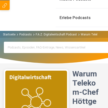
Erlebe Podcasts
Startseite
Podcasts
F.A.Z. Digitalwirtschaft Podcast
Warum Telekom-Chef H
Warum
Teleko
m-Chef
Höttge