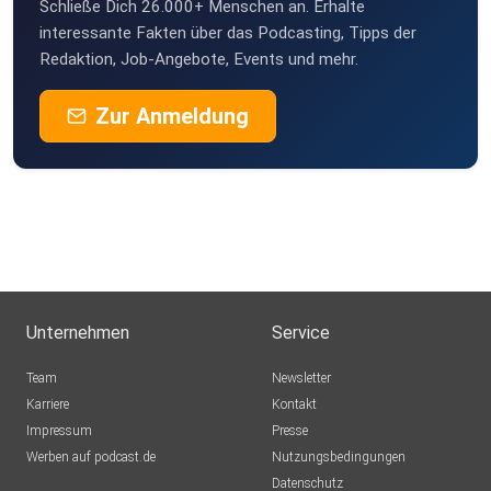
Schließe Dich 26.000+ Menschen an. Erhalte
Felix1928
interessante Fakten über das Podcasting, Tipps der
Düsseldorf
Redaktion, Job-Angebote, Events und mehr.
MSWMGPodcast
Zur Anmeldung
Düsseldorf
Unternehmen
Service
Team
Newsletter
Karriere
Kontakt
Impressum
Presse
Werben auf podcast.de
Nutzungsbedingungen
Datenschutz