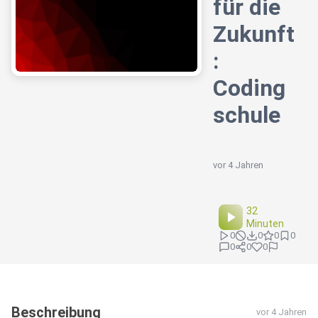
für die
Zukunft
:
Coding
schule
vor 4 Jahren
32
Minuten
0
0
0
0
0
0
0
Beschreibung
vor 4 Jahren