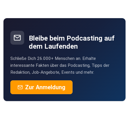
dotj
Skrakra
Bleibe beim Podcasting auf
dem Laufenden
hannanass
Schließe Dich 26.000+ Menschen an. Erhalte
tade
interessante Fakten über das Podcasting, Tipps der
Redaktion, Job-Angebote, Events und mehr.
Dennis4
Zur Anmeldung
Oteriaso
Majema
Berlin