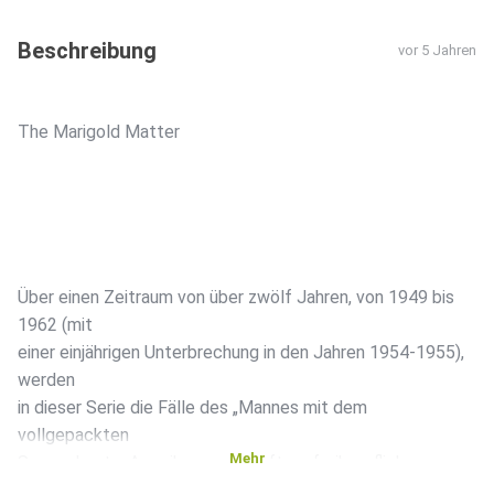
Beschreibung
vor 5 Jahren
The Marigold Matter
Über einen Zeitraum von über zwölf Jahren, von 1949 bis
1962 (mit
einer einjährigen Unterbrechung in den Jahren 1954-1955),
werden
in dieser Serie die Fälle des „Mannes mit dem
vollgepackten
Mehr
Spesenkonto, Amerikas sagenhaftem freiberuflichem
Versicherungsermittler, Johnny Dollar“ nacherzählt. Johnny