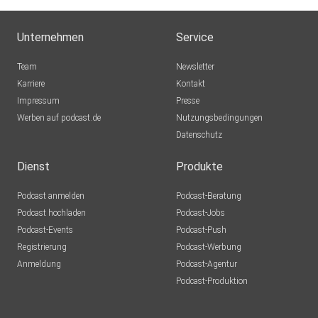
hanserik1
Velb
Unternehmen
Service
BeatePodcast
Team
Newsletter
Oldenburg
Karriere
Kontakt
Impressum
Presse
6xkb8ops
Werben auf podcast.de
Nutzungsbedingungen
Datenschutz
Dienst
Produkte
Podcast anmelden
Podcast-Beratung
Podcast hochladen
Podcast-Jobs
Podcast-Events
Podcast-Push
Registrierung
Podcast-Werbung
Anmeldung
Podcast-Agentur
Podcast-Produktion